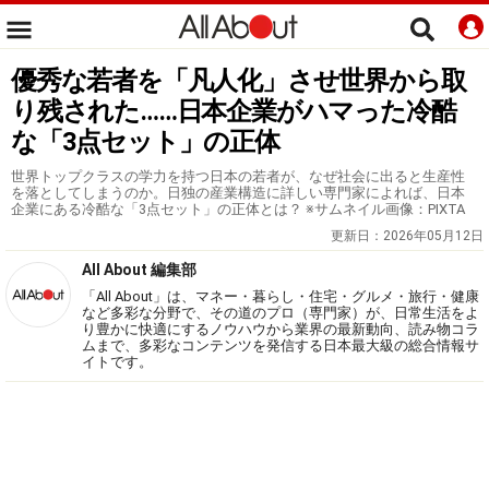
優秀な若者を「凡人化」させ世界から取
り残された……日本企業がハマった冷酷
な「3点セット」の正体
世界トップクラスの学力を持つ日本の若者が、なぜ社会に出ると生産性
を落としてしまうのか。日独の産業構造に詳しい専門家によれば、日本
企業にある冷酷な「3点セット」の正体とは？ ※サムネイル画像：PIXTA
更新日：
2026年05月12日
All About 編集部
「All About」は、マネー・暮らし・住宅・グルメ・旅行・健康
など多彩な分野で、その道のプロ（専門家）が、日常生活をよ
り豊かに快適にするノウハウから業界の最新動向、読み物コラ
ムまで、多彩なコンテンツを発信する日本最大級の総合情報サ
イトです。