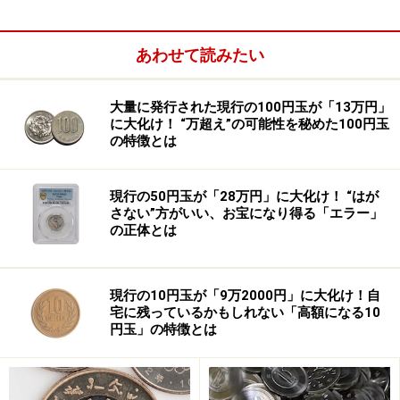
日本企業は、能力開発に対する投資の水準（人材投資の
対GDP比）が低いだけでなく、激しい勢いで投資額を減
あわせて読みたい
らしてきた。その低さと減少率は先進国の中でも際立っ
ている。
大量に発行された現行の100円玉が「13万円」
に大化け！ “万超え”の可能性を秘めた100円玉
の特徴とは
現行の50円玉が「28万円」に大化け！ “はが
さない”方がいい、お宝になり得る「エラー」
の正体とは
現行の10円玉が「9万2000円」に大化け！自
宅に残っているかもしれない「高額になる10
円玉」の特徴とは
企業の最大の資産は従業員である。その従業員に支払う
賃金を下げ、能力開発投資額を下げ、非正規雇用を増や