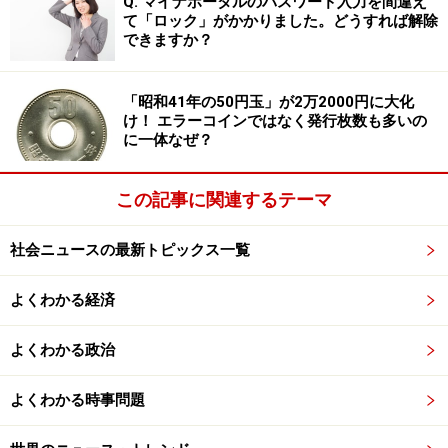
Q. マイナポータルのパスワード入力を間違え
など、意欲ある働き手に対し、仕事のエネルギーを向か
て「ロック」がかかりました。どうすれば解除
できますか？
わせる方向付けが間違っているのである。
また、人件費を将来への投資ではなく固定費と捉え、そ
「昭和41年の50円玉」が2万2000円に大化
の固定費を削減した人が評価されて出世してきたという
け！ エラーコインではなく発行枚数も多いの
話もよく聞く。
に一体なぜ？
OECDが世界各国で15歳を対象に定期的に実施する能力
この記事に関連するテーマ
試験（PISA）を見ると、日本の若者は世界トップクラス
と言ってもよいくらい優秀である。筆者は民族主義者で
社会ニュースの最新トピックス一覧
はないが、PISAの結果を見ると、日本人は何という優秀
な民族なのだろうと感動すらする。
よくわかる経済
だが、その若者が大人になり、企業に就職して集団とな
よくわかる政治
って働き始めたとたん、そのパフォーマンスは前述した
とおりガクンと落ちる。これは、指導者層、すなわち国
よくわかる時事問題
の指導者である政治家、企業の指導者である経営者に原