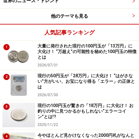
因があるとしか考えられない。
世界のニュース・トレンド
この問題について企業経営に携わっている人々で自覚の
他のテーマも見る
ある人は少ないが、教育者の間では有名な話である。
人気記事ランキング
自分たちが手塩にかけて育てた優秀な子どもたちが、会
社に入ったとたんに、その才能を潰されてしまう。専門
大量に発行された現行の100円玉が「13万円」に
1
大化け！ “万超え”の可能性を秘めた100円玉の特徴
能力を活かそうとせず、「和を以て尊しと為す」という
とは
言葉に代表されるような人間関係を押し付ける。企業の
2026/07/31
リーダーや上司は高い専門能力をもった若者を、自分た
現行の50円玉が「28万円」に大化け！ “はがさな
2
ちと同じような人間関係で物事を解決する会社員に変化
い”方がいい、お宝になり得る「エラー」の正体と
は
させてしまうのである。
2026/07/30
カネボウの再建に取り組んだ小城武彦氏（九州大学大学
現行の100円玉が驚きの「18万円」に大化け！ お
3
院教授）らは、専門技術力が勝負の時代に入ったにもか
釣りの中に見つかるかもしれない“エラーコイ
ン”とは!?
かわらず、こうした社風が、日本企業が世界と競争でき
2025/11/22
ない背景にあると分析している。
今やほとんど見かけなくなった2000円札がなんと
4