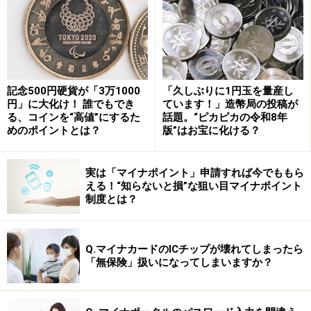
す、という3点セットで、日本企業は従業員を冷たく扱
ってきたのである。これでは真面目に働く気にはなれな
いだろう。
日本企業の業績の低さは、従業員を冷たく扱ってきた結
記念500円硬貨が「3万1000
「久しぶりに1円玉を量産し
円」に大化け！ 誰でもでき
ています！」造幣局の投稿が
果であるとも言える。
る、コインを“高値”にするた
話題。“ピカピカの令和8年
めのポイントとは？
版”はお宝に化ける？
若者の才能を潰す「古い組織」の壁
実は「マイナポイント」申請すれば今でももら
日本企業には、「企業の最大の財産は人である」という
える！“知らないと損”な狙い目マイナポイント
概念が希薄と言ってよい。これはひとえに日本企業のリ
制度とは？
ーダーの問題ではないだろうか。
多くの企業の中に古い価値観から抜け出せないリーダー
Q.マイナカードのICチップが壊れてしまったら
がいて、過去に成功体験のある既存事業に固執したり、
「無保険」扱いになってしまいますか？
前例踏襲型で仕事をさせたり、企業内部だけで閉じてパ
フォーマンス向上に結びつかない無駄な作業をやらせる