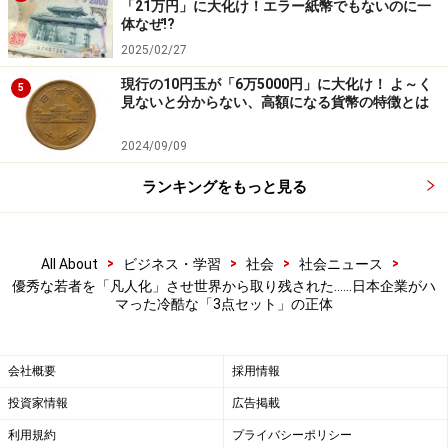
「21万円」に大化け！エラー紙幣でもないのに一
ドイツの「余裕」が生む高い生産性
体なぜ!?
2025/02/27
ドイツは「日本の2/3のサイズの国」なので、そのドイ
現行の10円玉が「6万5000円」に大化け！ よ～く
ツが名目GDPで日本を追い抜くには、1人ひとりが日本
5
見ないと分からない、高額になる貨幣の特徴とは
人よりも多く稼がないといけない。
2024/09/09
ドイツの1人当たりおよび1時間当たりの労働生産性は日
ランキングをもっと見る
本の約1.5倍である。まさに期待どおりの成果を上げてい
る。
キリスト教文化圏なので日曜日にはほぼすべての商店が
>
>
>
>
All About
ビジネス・学習
社会
社会ニュース
閉店する。すなわち、365日のうち、7分の1は経済活動
優秀な若者を「凡人化」させ世界から取り残された……日本企業がハ
マった冷酷な「3点セット」の正体
を休止している。それに、平日は残業しないでさっさと
家に帰り、戸外のレストランでながながとおしゃべりに
興じている。
会社概要
採用情報
投資家情報
広告掲載
高く売れるものだけ作るドイツ人、いいものを安く売
利用規約
プライバシーポリシー