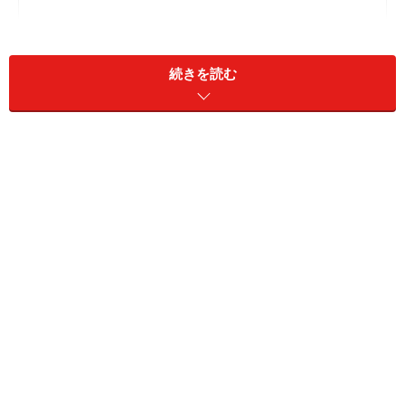
続きを読む
ドイツの「余裕」が生む高い生産性
削られ続ける「能力開発費」の代償
日本企業は雇用者に対する能力開発投資の予算を減らし
てきた。以下の図は、経済産業省が2021年12月に開催し
た「第1回未来人材会議」の事務局資料である。
※画像出典『
高く売れるものだけ作るドイツ人、いいものを
安く売ってしまう日本人
』