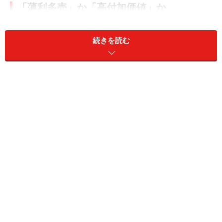
「薄利多売」か「高付加価値」か
よく商売の方法に2通りあると言われている。すなわ
続きを読む
ち、価格競争を行い低価格で量を販売する路線を追求す
るか（薄利多売と呼ばれている）、それとも高価格・高
付加価値の製品にシフトし、他の製品と差別化を図る
か、である。
だが、「薄利多売で長らえた企業はない」とも、「日本
に多く存在する老舗は、どこも高価格・高付加価値路線
で生き残ってきた」とも言われている。
日本には創業200年以上の企業が約1800社あるとも言わ
れるが、その数は世界一である。日本は、こうした貴重
な先人の格言を生かせなかった。
ドイツは、「made in Germany」にあくまでこだわった
が、日本は「made in Japan」をあっさりと捨ててしまっ