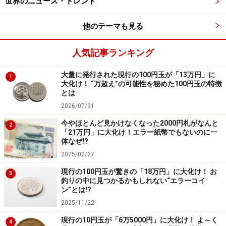
世界のニュース・トレンド
い企業ほど技術革新から取り残されている。
他のテーマも見る
日本とドイツで分かれた道
人気記事ランキング
ドイツは「企業も国も栄える」道を選んだが、日本は
大量に発行された現行の100円玉が「13万円」に
「大企業は栄え、国は亡びる」道を選んだ。
1
大化け！ “万超え”の可能性を秘めた100円玉の特徴
とは
トヨタやソニーは、その連結決算を見れば、とても儲か
2026/07/31
っている。だが海外生産比率を拡大したため、付加価値
今やほとんど見かけなくなった2000円札がなんと
を生み出す拠点が日本国内で減少してしまったのであ
2
「21万円」に大化け！エラー紙幣でもないのに一
る。
体なぜ!?
2025/02/27
なぜ日本とドイツは、製造企業の行動に、このように
現行の100円玉が驚きの「18万円」に大化け！ お
3
180度とも言える違いが生じたのであろうか。両者とも
釣りの中に見つかるかもしれない“エラーコイ
ン”とは!?
利益を追求する企業行動原理に大差はないはずである。
2025/11/22
まさか、すべての日本企業の経営者が30年間、判断を間
違え続けたとも思えない。
現行の10円玉が「6万5000円」に大化け！ よ～く
4