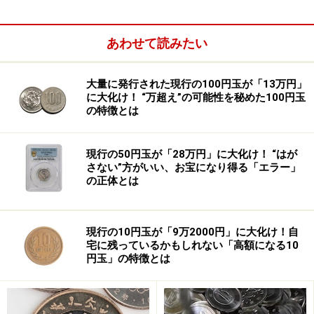
たとも言える。ものづくり日本の「made in Japan」ブラ
ンドへのこだわりはこの程度でしかなかったのだろう
あわせて読みたい
か。
大量に発行された現行の100円玉が「13万円」
「系列企業」という麻薬の代償
に大化け！ “万超え”の可能性を秘めた100円玉
の特徴とは
日本企業の海外生産比率の拡大は、中小企業に深刻な影
響を与えた。
現行の50円玉が「28万円」に大化け！ “はが
さない”方がいい、お宝になり得る「エラー」
ドイツには「系列」がないが、日本には大企業を頂点と
の正体とは
する系列がある。系列の標準的形態は、系列の上位にあ
る企業の生産ラインの一部を切り出して、その下請けと
なる企業の生産ラインを稼働させるものであり、人件費
現行の10円玉が「9万2000円」に大化け！自
宅に残っているかもしれない「高額になる10
が安いなどの理由により総コストが下がる。
円玉」の特徴とは
その代わり、下請け企業は上位の企業から図面をもら
い、製造技術を無償で教えてもらえるだけでなく、出来