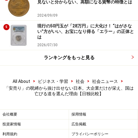
見ないと分からない、高額になる貨幣の特徴とは
日本企業の経営者は、海外投資を増やしたほうが、ドイ
2024/09/09
ツ企業の経営者は国内で生産し輸出するほうが「経済合
理的」であると判断した。その判断を分けた背景こそ
現行の50円玉が「28万円」に大化け！ “はがさな
5
い”方がいい、お宝になり得る「エラー」の正体と
が、指摘したい最大のポイントである。
は
2026/07/30
日本もドイツも、企業は売上を増やし、利潤を増やすこ
とを目的に行動している（経済学では、「利潤最大化を
ランキングをもっと見る
目指して行動する」とされている）。すなわち、各企業
は、与えられた環境の下で、売上・利潤を増やす道を探
>
>
>
>
All About
ビジネス・学習
社会
社会ニュース
ったところ、日本とドイツで、上記のような違いとなっ
「安売り」の呪縛から抜け出せない日本。大企業だけが栄え、国は
て現れた。
亡びる道を選んだ理由【日独比較】
日本国内の製造業にとって、「海外生産比率の拡大」を
進めたほうが、企業の売上・利潤を増やす道であり、ド
会社概要
採用情報
イツ国内の企業にとって、「国内投資、国内生産の維
投資家情報
広告掲載
持」を進めたほうが、自らの売上・利潤を増やす道だっ
利用規約
プライバシーポリシー