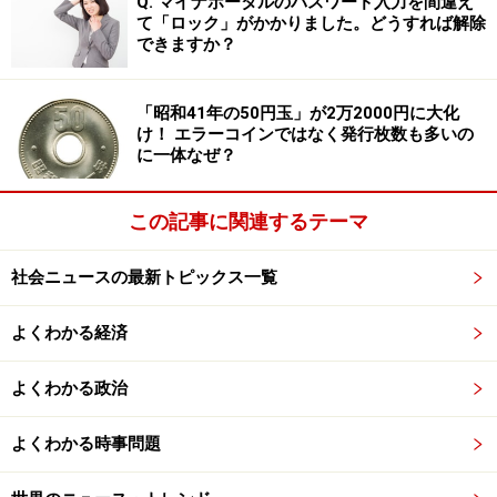
Q. マイナポータルのパスワード入力を間違え
筆者は、1990年代に上海に駐在していたので、こうした
て「ロック」がかかりました。どうすれば解除
様子を間近で見ることができた。
できますか？
一方、国内に取り残された中小企業のほうは、親企業の
「昭和41年の50円玉」が2万2000円に大化
国内に残っている工場への部品納入を続けることになる
け！ エラーコインではなく発行枚数も多いの
が、個々の部品はだいたい2社から4社の中小企業が納入
に一体なぜ？
していた。そのため、コスト削減を求める親企業の要求
に応じられない体力のない中小企業は次第に撤退を余儀
この記事に関連するテーマ
なくされていく。
社会ニュースの最新トピックス一覧
そして、系列下の中小企業は国内に残っている親企業の
工場の生産に見合った数へと、整理淘汰されていった。
よくわかる経済
ドイツの専門家は日本の系列を「麻薬」と呼んでおり、
よくわかる政治
贅沢な暮らしはできないが、上の言うことを素直に聞い
ていれば食べるに困らなかった。このような安定した環
よくわかる時事問題
境が長年続けば、ここから抜けだし、リスクをとって事
業を始めることはとても難しくもなる。その結果、小さ