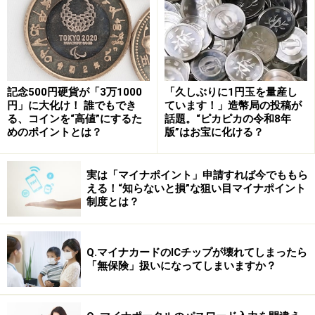
上がった部品はすべて買い上げてもらえた。
すなわち、独自で研究、開発、販売をする必要がない。
ただ言われた通りに部品を作ればよい。
1990年頃までは、大企業が系列の中小企業に図面を与
記念500円硬貨が「3万1000
「久しぶりに1円玉を量産し
え、部品の共同開発を行うことで、中小企業の技術力も
円」に大化け！ 誰でもでき
ています！」造幣局の投稿が
る、コインを“高値”にするた
話題。“ピカピカの令和8年
高まるという関係があった。しかしその後、大企業が海
めのポイントとは？
版”はお宝に化ける？
外に進出し始めると、そのような関係が徐々に変質し始
める。
実は「マイナポイント」申請すれば今でももら
える！“知らないと損”な狙い目マイナポイント
親企業の工場が海外進出するとき、親企業にとってどう
制度とは？
しても必要な系列傘下の中小企業には声をかけて、海外
に連れて行った。その際、中小企業が海外での生産が順
調に遂行できるよう、親企業のエンジニアが中小企業の
Q.マイナカードのICチップが壊れてしまったら
「無保険」扱いになってしまいますか？
工場に出向したり、親企業の海外支店が中小企業の海外
進出を支援したりと、全面的にバックアップした。