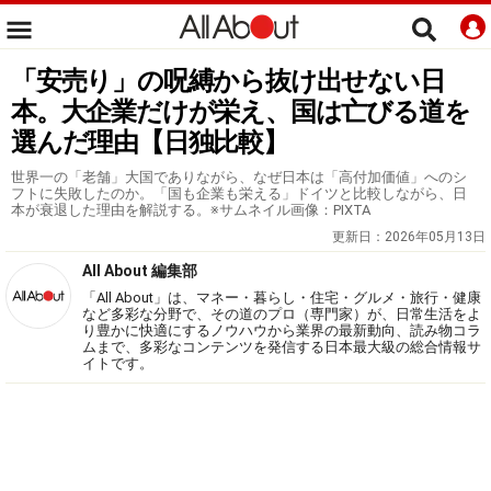
「安売り」の呪縛から抜け出せない日
本。大企業だけが栄え、国は亡びる道を
選んだ理由【日独比較】
世界一の「老舗」大国でありながら、なぜ日本は「高付加価値」へのシ
フトに失敗したのか。「国も企業も栄える」ドイツと比較しながら、日
本が衰退した理由を解説する。※サムネイル画像：PIXTA
更新日：
2026年05月13日
All About 編集部
「All About」は、マネー・暮らし・住宅・グルメ・旅行・健康
など多彩な分野で、その道のプロ（専門家）が、日常生活をよ
り豊かに快適にするノウハウから業界の最新動向、読み物コラ
ムまで、多彩なコンテンツを発信する日本最大級の総合情報サ
イトです。