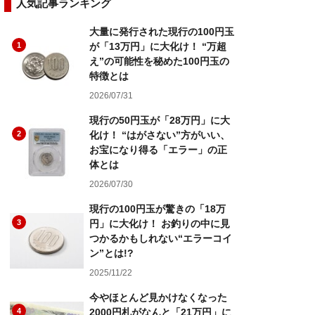
人気記事ランキング
大量に発行された現行の100円玉
1
が「13万円」に大化け！ “万超
え”の可能性を秘めた100円玉の
特徴とは
2026/07/31
現行の50円玉が「28万円」に大
2
化け！ “はがさない”方がいい、
お宝になり得る「エラー」の正
体とは
2026/07/30
現行の100円玉が驚きの「18万
3
円」に大化け！ お釣りの中に見
つかるかもしれない“エラーコイ
ン”とは!?
2025/11/22
今やほとんど見かけなくなった
4
2000円札がなんと「21万円」に