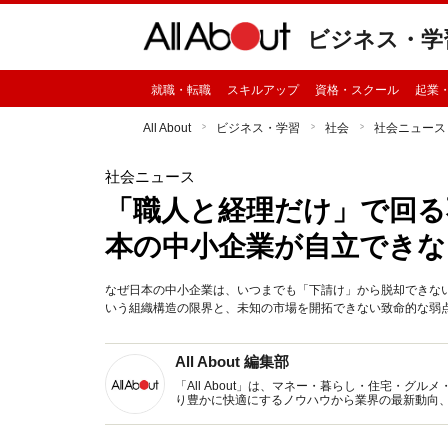
ビジネス・学
就職・転職
スキルアップ
資格・スクール
起業
All About
ビジネス・学習
社会
社会ニュース
社会ニュース
「職人と経理だけ」で回る
本の中小企業が自立できな
なぜ日本の中小企業は、いつまでも「下請け」から脱却できな
いう組織構造の限界と、未知の市場を開拓できない致命的な弱点を
All About 編集部
「All About」は、マネー・暮らし・住宅・
り豊かに快適にするノウハウから業界の最新動向
イトです。