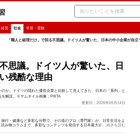
習
・経営
社会
学習・受験
「職人と経理だけ」で回る不思議。ドイツ人が驚いた、日本の中小企業が自立
不思議。ドイツ人が驚いた、日
い残酷な理由
いのか。ドイツの隠れた優良企業と比較して見えてきた、日本の「系列」と
解説。※サムネイル画像：PIXTA
更新日：2026年05月14日
グルメ・旅行・健康など多彩な分野で、その道のプロ（専門家）が、日常生活をよ
、読み物コラムまで、多彩なコンテンツを発信する日本最大級の総合情報サ
...続きを読む