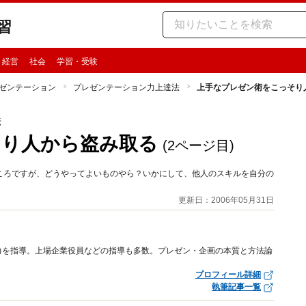
習
・経営
社会
学習・受験
ゼンテーション
プレゼンテーション力上達法
上手なプレゼン術をこっそり
法
そり人から盗み取る
(2ページ目)
ころですが、どうやってよいものやら？いかにして、他人のスキルを自分の
更新日：2006年05月31日
力を指導。上場企業役員などの指導も多数。プレゼン・企画の本質と方法論
プロフィール詳細
執筆記事一覧