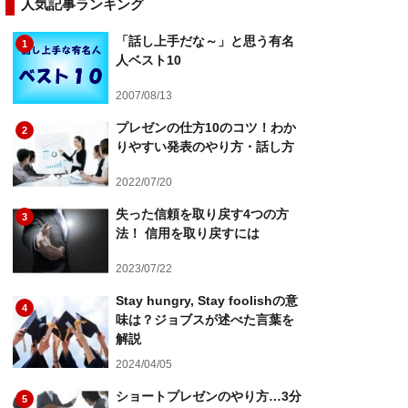
人気記事ランキング
「話し上手だな～」と思う有名
1
人ベスト10
2007/08/13
プレゼンの仕方10のコツ！わか
2
りやすい発表のやり方・話し方
2022/07/20
失った信頼を取り戻す4つの方
3
法！ 信用を取り戻すには
2023/07/22
Stay hungry, Stay foolishの意
4
味は？ジョブスが述べた言葉を
解説
2024/04/05
ショートプレゼンのやり方…3分
5