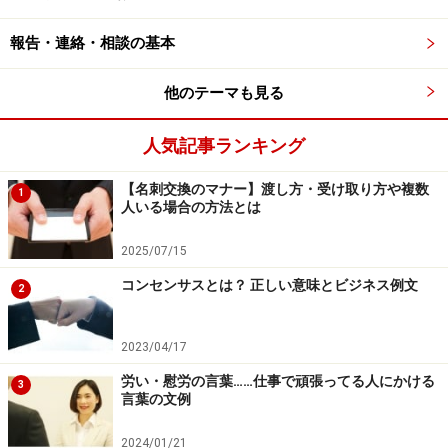
せていただきます」など、クレームの内容をきちんと把
報告・連絡・相談の基本
握しないままに、全面謝罪はしないようにします。無責
任な発言によって、後からもっと大きなトラブルになる
他のテーマも見る
可能性もありますから、注意してください。あくまで
も、不快な気持ちにさせてしまったことへの謝罪に留め
人気記事ランキング
ます。
【名刺交換のマナー】渡し方・受け取り方や複数
1
人いる場合の方法とは
お客様の怒りは、どこに向いているのか、何を求めてい
るのか（謝罪、商品の交換・返品、修理、治療費にかか
2025/07/15
る支払いなど）を察することが大事です。そして、迅速
コンセンサスとは？ 正しい意味とビジネス例文
2
に対処するべく行動を起こすわけですが、その前に自分
が処理できる問題なのか、他の担当者に代わってもらう
2023/04/17
べきかを正しく判断しましょう。
労い・慰労の言葉……仕事で頑張ってる人にかける
3
言葉の文例
■気遣いある言葉をかける
商品を購入された方が、「○○を買ったんだけど」とおっ
2024/01/21