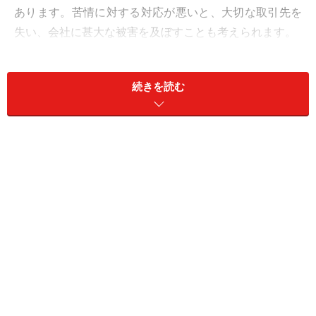
あります。苦情に対する対応が悪いと、大切な取引先を
失い、会社に甚大な被害を及ぼすことも考えられます。
「自分のせいではないのに、他人の失敗について謝罪す
続きを読む
るなんて納得いかない！」という人もいると思います
が、お客様にとっては電話に出た相手が誰であれ、その
企業・組織の人間であることには変わりはありません。
クレームはあなたに向けた個人攻撃ではなく、会社とし
ての対応が求められています。きちんと対応できるよう
に、クレーム対応の基本から見てみましょう。