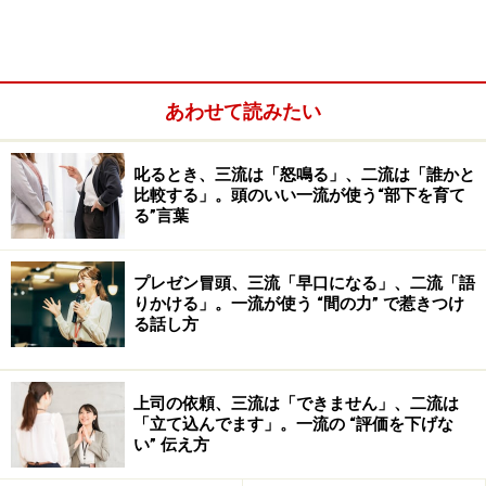
あわせて読みたい
叱るとき、三流は「怒鳴る」、二流は「誰かと
比較する」。頭のいい一流が使う“部下を育て
＜目次＞
る”言葉
クレーム対応の電話の仕方1：基本編
クレーム対応の電話の仕方2：担当者が不在の場合
プレゼン冒頭、三流「早口になる」、二流「語
りかける」。一流が使う “間の力” で惹きつけ
クレーム対応の電話の仕方3：クレーム対応電話の
る話し方
NG例
どうする？こんなとき
上司の依頼、三流は「できません」、二流は
「立て込んでます」。一流の “評価を下げな
い” 伝え方