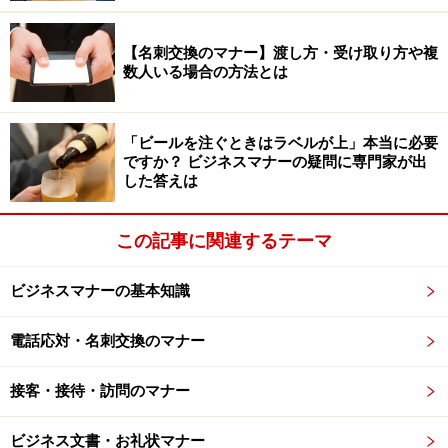
■お詫びする
【名刺交換のマナー】渡し方・受け取り方や複
数人いる場合の方法とは
こちらに非があるかどうかわからないうちは、「謝罪し
てはいけない」という欧米流の考え方もありますが、不
快な気持ちにさせてしまったことは事実。そのことに関
「ビールを注ぐときはラベルが上」本当に必要
しては、以下のようなお詫びを言いましょう。
ですか？ ビジネスマナーの疑問に専門家が出
した答えは
「○○様をご不快なお気持ちにさせてしまい、申し訳ござ
この記事に関連するテーマ
いませんでした」
「ご迷惑をおかけして、大変申し訳ございませんでし
ビジネスマナーの基本知識
た」
「説明がいたらず、申し訳ございません」
電話応対・名刺交換のマナー
「せっかくのご信頼にお応えすることができず、申し訳
ございませんでした」
接客・接待・訪問のマナー
ただし、「全て当社の責任です」「責任を持って対応さ
ビジネス文書・お礼状マナー