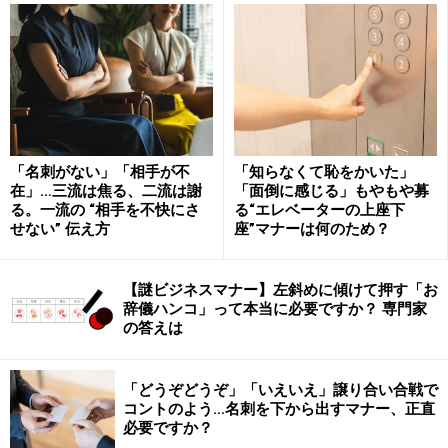
クレーム対応の電話の仕方1：基本編
■話の内容をきちんと聞く
お客様に「誠意」が伝わるように、きちんと話を聞きま
す。
「おっしゃる通りです」
「名刺がない」「相手が不
「知らなくて恥をかいた」
「お気持ちわかります」
在」…三流は焦る、二流は謝
「面倒に感じる」もやもや募
る。一流の “相手を不快にさ
る“エレベーターの上座下
せない” 伝え方
座”マナーは何のため？
などの言葉を使い、共感しながら話を聞くことが大切で
す。お客様に「受け入れられた」と感じていただくこと
【謎ビジネスマナー】左斜めに傾けて押す「お
が大切です。そして、この人はわかってくれるという安
辞儀ハンコ」って本当に必要ですか？ 専門家
心感を与えるようにしましょう。しっかり耳を傾けなが
の答えは
らも、メモを取り、内容をきちんと把握するようにしま
す。お客様が何に対して怒っているのかを知ることが大
「どうぞどうぞ」「いえいえ」譲り合い合戦で
事です。それをちゃんと把握できなければ、正しい対処
コントのよう…名刺を下から出すマナー、正直
必要ですか？
はできません。