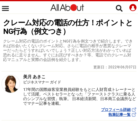
クレーム対応の電話の仕方！ポイントと
NG行為（例文つき）
クレーム対応の電話のポイントとNG行為を例文つきで紹介します。でき
れば出会いたくないクレーム対応。さらに電話の相手が悪質なクレーマ
ーだったらどうすればいいでしょう？正しい対応方法がわかっていれば
恐れるに足りません。すぐにお詫びすべきか？等、電話でのクレーム対
応マニュアルと実際の会話例を紹介します。
更新日：
2022年06月07日
美月 あきこ
ビジネスマナー ガイド
17年間の国際線客室業務員経験をもとに人財育成トレーナーと
して活躍。ベストセラーとなった「ファーストクラスに乗る人
のシンプルな習慣」執筆。 日本経済新聞、日本商工会議所など
でマナー記事を連載。
プロフィール詳細
執筆記事一覧