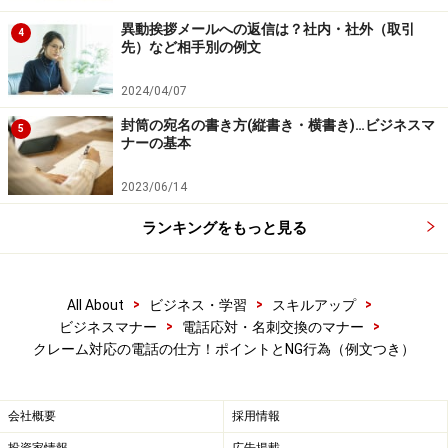
しゃったら、すぐに
異動挨拶メールへの返信は？社内・社外（取引
4
先）など相手別の例文
「ありがとうございます」
2024/04/07
封筒の宛名の書き方(縦書き・横書き)…ビジネスマ
と感謝の気持ちを伝えます。怪我をされたお客様の場合
5
ナーの基本
は、まず
2023/06/14
「お怪我の具合は、いかがですか？」
ランキングをもっと見る
などお客様を気遣う言葉をかけるようにします。
>
>
>
All About
ビジネス・学習
スキルアップ
■お互いにクールダウンする
>
>
ビジネスマナー
電話応対・名刺交換のマナー
クレーム対応の電話の仕方！ポイントとNG行為（例文つき）
対応に時間がかかりそうな場合は、
「少々、お時間をいただけますでしょうか」
会社概要
採用情報