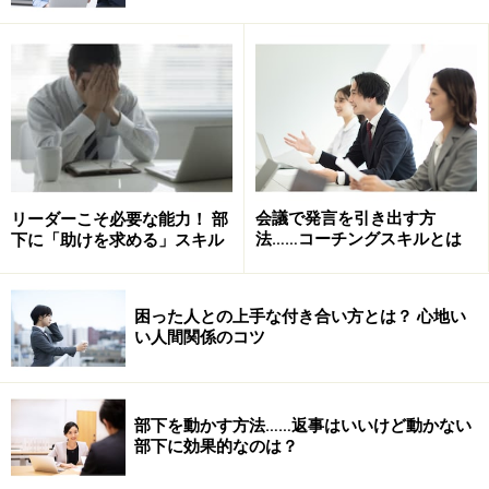
確かに、すぐに答えられなくても、明確な目標を持って
いなくても、毎日の生活は進んでいきます。私たちが何
をしなくても、時間は勝手に過ぎていきます。それはま
るで、行き先が定まらないまま、歩きはじめている状態
なのかもしれません。これって恐ろしいことだと思いま
せんか？
会議で発言を引き出す方
リーダーこそ必要な能力！ 部
「あなたの来年・今年の目標は何ですか？」
法……コーチングスキルとは
下に「助けを求める」スキル
今度こそはしっかりと目標を決めてみましょう。
困った人との上手な付き合い方とは？ 心地い
い人間関係のコツ
次に、目標設定を難しくさせている原因を明らかにし
て、それから抜け出すポイントをご紹介します。
部下を動かす方法……返事はいいけど動かない
※記事内容は執筆時点のものです。最新の内容をご確認くださ
部下に効果的なのは？
い。