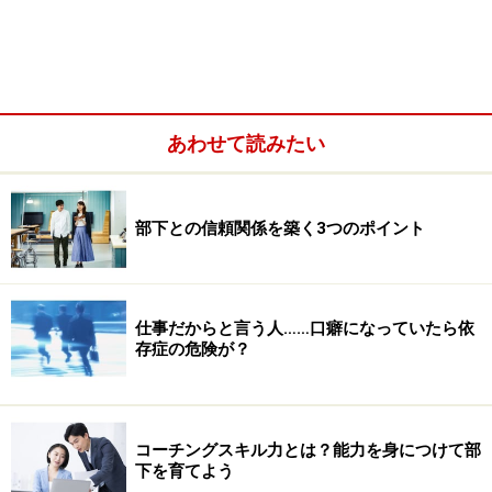
ここが踏ん張りどころ。あなたの１年、さらには人生を
左右するかもしれない正念場かもしれませんよ。
あわせて読みたい
行き先も決めずに歩いているとしたら？
「目標を明確にすること」。
部下との信頼関係を築く3つのポイント
これは昔も今も成功法則での定番です。少なくとも一度
は、目標設定の重要さをどこかで読んだり、聞いたりし
たことがあるでしょう。でもどうですか？ 私の質問に
仕事だからと言う人……口癖になっていたら依
存症の危険が？
対して、すぐに答えが出てきましたか？ すぐに自分に
しっくりくる目標が出てきたでしょうか？ これだけ
「目標を明確にすること」の重要さが言われていても、
コーチングスキル力とは？能力を身につけて部
なかなか実行できている人は少ないものです。
下を育てよう