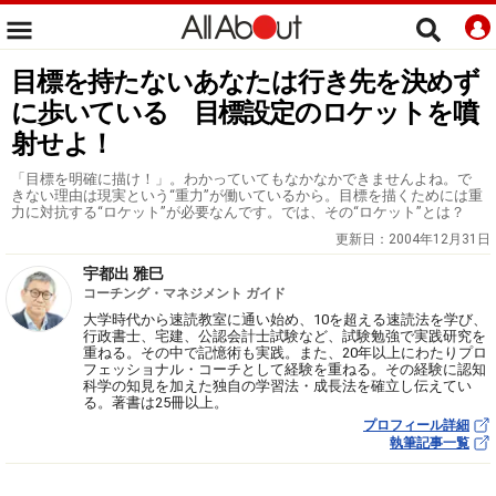
目標を持たないあなたは行き先を決めず
に歩いている 目標設定のロケットを噴
射せよ！
「目標を明確に描け！」。わかっていてもなかなかできませんよね。で
きない理由は現実という“重力”が働いているから。目標を描くためには重
力に対抗する“ロケット”が必要なんです。では、その“ロケット”とは？
更新日：
2004年12月31日
宇都出 雅巳
コーチング・マネジメント ガイド
大学時代から速読教室に通い始め、10を超える速読法を学び、
行政書士、宅建、公認会計士試験など、試験勉強で実践研究を
重ねる。その中で記憶術も実践。また、20年以上にわたりプロ
フェッショナル・コーチとして経験を重ねる。その経験に認知
科学の知見を加えた独自の学習法・成長法を確立し伝えてい
る。著書は25冊以上。
プロフィール詳細
執筆記事一覧