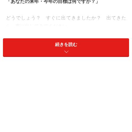
「あなたの来年・今年の目標は何ですか？」
どうでしょう？ すぐに出てきましたか？ 出てきた
ら、声に出してみてください。
すぐに自分の目標が出てきた人。声に出してみてどうで
続きを読む
したか？ 自分にしっくりきているかどうか、味わって
みてください。もししっくりきていなかったら、別の目
標、別の言葉で言ってみましょう。
「うーん。えーと」と答えに詰まっている人。「まあい
いか」と投げ出さずに出てくるまで待ってください。居
心地が悪いかもしれませんが、逃げずに踏みとどまっ
て、自分に問いかけてみてください。
「自分の来年・今年の目標は何だろう？」