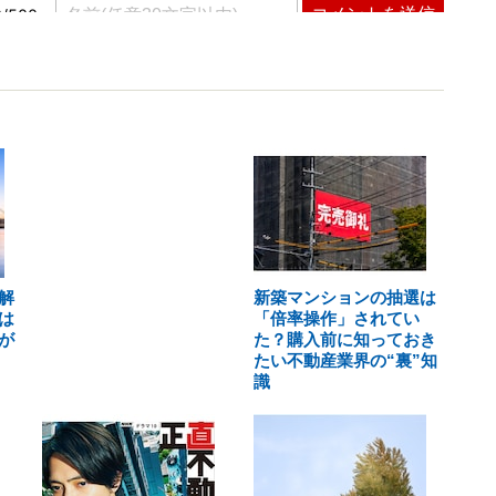
解
新築マンションの抽選は
は
「倍率操作」されてい
が
た？購入前に知っておき
たい不動産業界の“裏”知
識