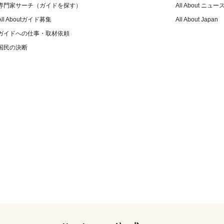
専門家サーチ（ガイドを探す）
All About ニュー
All Aboutガイド募集
All About Japan
ガイドへの仕事・取材依頼
国民の決断