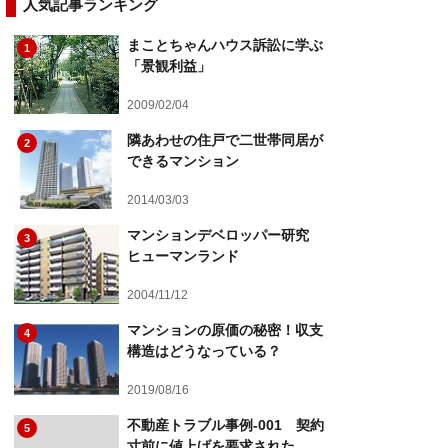
人気記事ランキング
まことちゃんハウス訴訟に学ぶ
1
「景観利益」
2009/02/04
隣あわせの住戸で二世帯同居が
2
できるマンション
2014/03/03
マンションデベロッパー研究
3
ヒューマンランド
2004/11/12
マンションの原価の秘密！収支
4
構造はどうなっている？
2019/08/16
不動産トラブル事例-001 契約
5
寸前に値上げを要求された