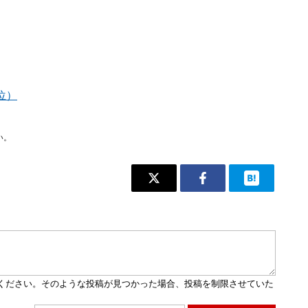
位）
い。