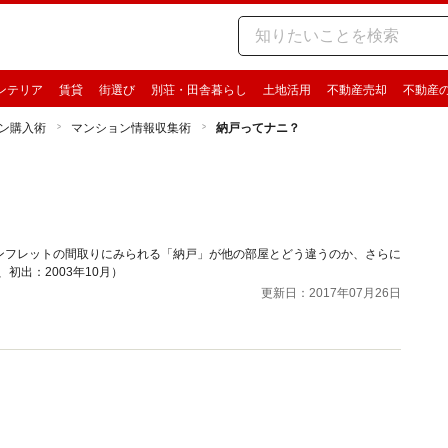
ンテリア
賃貸
街選び
別荘・田舎暮らし
土地活用
不動産売却
不動産
ン購入術
マンション情報収集術
納戸ってナニ？
ンフレットの間取りにみられる「納戸」が他の部屋とどう違うのか、さらに
初出：2003年10月）
更新日：2017年07月26日