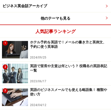
ビジネス英会話アーカイブ
We are very pleased to know that you enjoyed your stay
in Los Angels.
他のテーマも見る
We hope to see you again in the near future in Berlin.
人気記事ランキング
Sincerely,
ホテル予約を英語で！メールの書き方と英例文、
1
予約に使う英単語
James Rosenberg
2024/09/25
【日本語訳】
英語で室長や主査は何という？ 役職名の英語表記
2
パーマー様
一覧
2023/06/17
過日は、弊社をご訪問くださり、誠にありがとうござい
ました。
英語のビジネスメールでも使える略語集！ 種類や
3
使い方
ロサンゼルス滞在をお楽しみいただけたご様子、大変う
2024/04/12
れしく存じます。また、近いうちにベルリンでお会いで