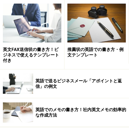
Please pass on my best regards to your staff.
Thank you again for your kindness.
Sincerely,
英文FAX送信状の書き方！ビ
推薦状の英語での書き方・例
Alfred Palmer,
ジネスで使えるテンプレート
文テンプレート
付き
【日本語訳】
件名：色々とありがとうございました。
英語で送るビジネスメール「アポイントと返
信」の例文
ローゼンバーグ様
ロサンゼルス滞在中は、手厚いおもてなしをいただき、
英語でのメモの書き方！社内英文メモの効率的
な作成方法
誠にありがとうございました。また、素晴らしいディナ
ーをありがとうございました。