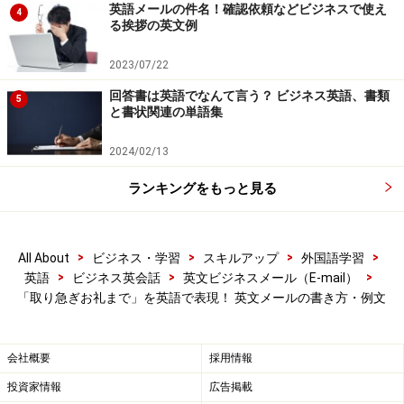
英語メールの件名！確認依頼などビジネスで使え
4
きますことを祈念いたしております。
る挨拶の英文例
2023/07/22
敬具
回答書は英語でなんて言う？ ビジネス英語、書類
5
と書状関連の単語集
ジェームズ・ローゼンバーグ
2024/02/13
ランキングをもっと見る
会合（meeting）でおもてなしを受けたこ
とへのお礼メール文例
>
>
>
>
All About
ビジネス・学習
スキルアップ
外国語学習
Dear ○○○:
>
>
>
英語
ビジネス英会話
英文ビジネスメール（E-mail）
「取り急ぎお礼まで」を英語で表現！ 英文メールの書き方・例文
Thank you very much for the hospitality you extended to
me during my recent visit to ○○. The meeting I had with
会社概要
採用情報
you was very enjoyable and rewarding.
投資家情報
広告掲載