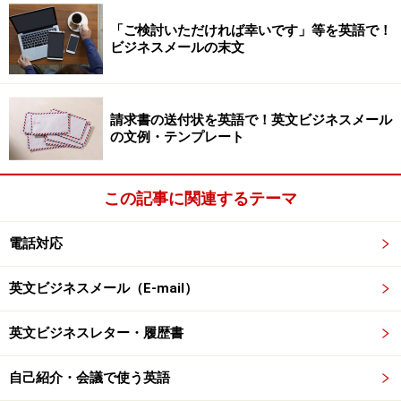
御社の弊社新プロジェクトについてのご提案、大変助か
「ご検討いただければ幸いです」等を英語で！
りました。どうか、スタッフの皆様にも宜しくお伝え下
ビジネスメールの末文
さい。
ご親切を重ねて感謝申し上げます。
請求書の送付状を英語で！英文ビジネスメール
の文例・テンプレート
敬具
アルフレッド・パーマー
この記事に関連するテーマ
電話対応
相手が出張で訪問してくれたときのお礼メ
ール返信文例
英文ビジネスメール（E-mail）
Dear Mr. Palmer:
英文ビジネスレター・履歴書
Thank you very much for visiting our company.
自己紹介・会議で使う英語