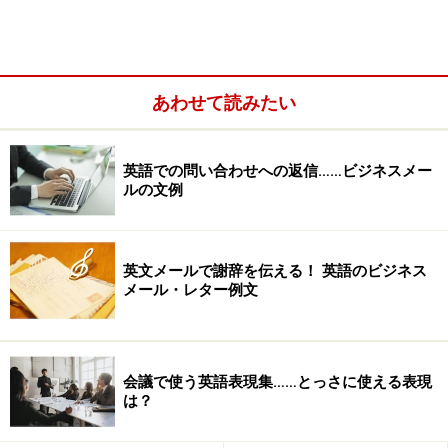
あわせて読みたい
出張先でお世話になったときのお礼メール
英語での問い合わせへの返信……ビジネスメー
ルの文例
文例／Appreciation
Subject: Thank you for everything
英文メールで謝辞を伝える！ 英語のビジネス
メール・レター例文
Dear Mr. Rosenberg:
I appreciate your kind hospitality during my stay in Los
Angels.
会議で使う英語表現集……とっさに使える表現
は？
Thank you very much for the wonderful dinner.
Your proposal to our new project was really helpful.