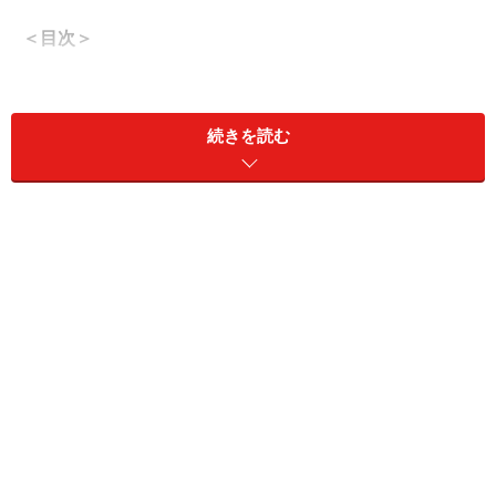
＜目次＞
出張先でお世話になったときのお礼メール文例／
Appreciation
続きを読む
相手が出張で訪問してくれたときのお礼メール返信
文例
会合（meeting）でおもてなしを受けたことへのお
礼メール文例
言い換えの便利な表現文例