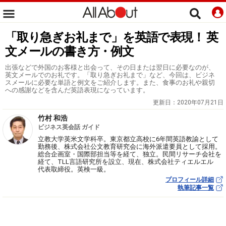
「取り急ぎお礼まで」を英語で表現！ 英
文メールの書き方・例文
出張などで外国のお客様と出会って、その日または翌日に必要なのが、
英文メールでのお礼です。「取り急ぎお礼まで」など、今回は、ビジネ
スメールに必要な単語と例文をご紹介します。また、食事のお礼や親切
への感謝などを含んだ英語表現になっています。
更新日：
2020年07月21日
竹村 和浩
ビジネス英会話 ガイド
立教大学英米文学科卒。東京都立高校に6年間英語教諭として
勤務後、株式会社公文教育研究会に海外派遣要員として採用。
総合企画室・国際部担当等を経て、独立。民間リサーチ会社を
経て、TLL言語研究所を設立、現在、株式会社ティエルエル
代表取締役。英検一級。
プロフィール詳細
執筆記事一覧