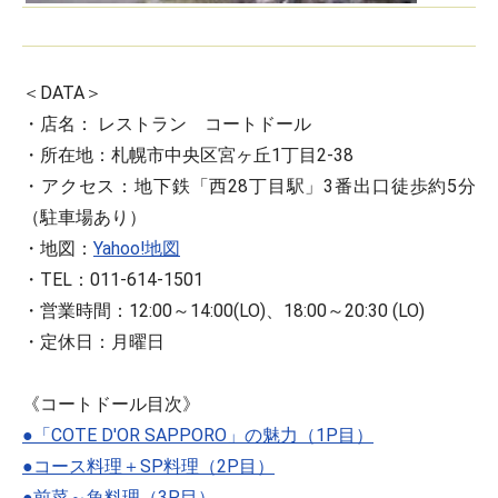
＜DATA＞
・店名： レストラン コートドール
・所在地：札幌市中央区宮ヶ丘1丁目2-38
・アクセス：地下鉄「西28丁目駅」3番出口徒歩約5分
（駐車場あり）
・地図：
Yahoo!地図
・TEL：011-614-1501
・営業時間：12:00～14:00(LO)、18:00～20:30 (LO)
・定休日：月曜日
《コートドール目次》
●「COTE D'OR SAPPORO」の魅力（1P目）
●コース料理＋SP料理（2P目）
●前菜～魚料理（3P目）