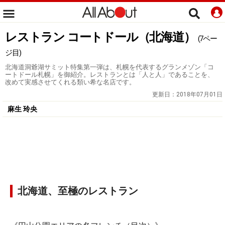
レストラン コートドール（北海道）
(7ペー
ジ目)
北海道洞爺湖サミット特集第一弾は、札幌を代表するグランメゾン「コ
ートドール札幌」を御紹介。レストランとは「人と人」であることを、
改めて実感させてくれる類い希な名店です。
更新日：
2018年07月01日
麻生 玲央
北海道、至極のレストラン