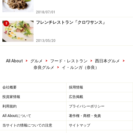
次のページでは
、コース料理を紹介します。
2018/07/01
※記事内容は執筆時点のものです。最新の内容をご確認くださ
フレンチレストラン「クロワサンス」
い。
2
※メニューや料金などのデータは、取材時または記事公開時点で
の内容です。
2013/05/20
次のページへ
1
/
5
>
>
>
>
All About
グルメ
フード・レストラン
西日本グルメ
>
奈良グルメ
イ・ルンガ（奈良）
会社概要
採用情報
投資家情報
広告掲載
利用規約
プライバシーポリシー
All Aboutについて
著作権・商標・免責
当サイトの情報についての注意
サイトマップ