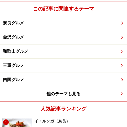
頭文字「J」（イルンゴ）、「斑鳩」、「lungo（長
この記事に関連するテーマ
い）」など、沢山の意味を込めてつけられたとのこと。
深いですね。
奈良グルメ
金沢グルメ
庭園を眺めながらの食事は、日本
しっかりと手入れ
和歌山グルメ
家屋ならではの魅力。
された庭園。
三重グルメ
《CONTENTS》
●「イ・ルンガ」について（1P目）
四国グルメ
●アミューズ・前菜（2P目）
●パスタ・メイン料理（3P目）
他のテーマも見る
●デザート各種。（4P目）
人気記事ランキング
●「イ・ルンガ」の魅力（5P目）
イ・ルンガ（奈良）
1