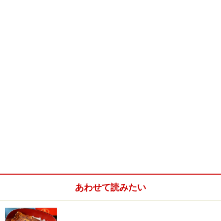
「イ・ルンガ」の外観。場所は奈良公園すぐ側にありま
す。
そんな歴史ある奈良公園のすぐ近くに、今年オープンし
た話題のリストランテが、今回ご紹介する「
i-
lunga（イ・ルンガ）
」。向かいは国立奈良博物館とい
うメインストリート沿いのレストランは、どう見てもイ
タリアンレストランとは思えぬ文化財級のお屋敷。ここ
は東大寺の修復などを手がけていた江戸時代からの宮大
工さんの家であったそうです。
武家屋敷は見事な平屋建て。
表戸を入ると左手に立派なお庭が迎えてくれますが、玄
あわせて読みたい
関を上がった奥にも広い中庭があり、メイン・ダイニン
グと6畳の茶室がこの中庭に面しています。