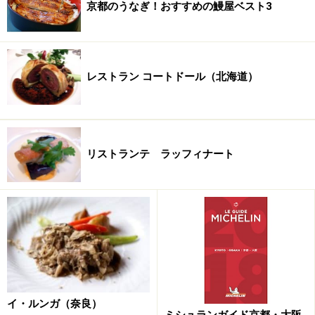
京都のうなぎ！おすすめの鰻屋ベスト3
オーナーシェフの堀江 純一郎さん
オーナーシェフの堀江純一郎さんは、イタリアで計8年
レストラン コートドール（北海道）
の長きに渡って修行され、ピエモンテ州のリストランテ
「ピステルナ」ではシェフとして2003年イタリア版ミシ
ュランで１ツ星を獲得。そして帰国後に、東京西麻布の
「ラ・グラディスカ」をオープンされましたが、2009年
リストランテ ラッフィナート
に奈良公園のど真ん中にある旧家と出会われたことをキ
ッカケに、東京から奈良へとその活躍の場を移されまし
た。
ビルの中ではなく、この雄大な雰囲気の中で美味イタリ
アンが食べられるのですから、既にシェフの料理の虜に
なっていた全国からの奈良詣で客が、一段と活発になっ
たのは言うまでもありません。
イ・ルンガ（奈良）