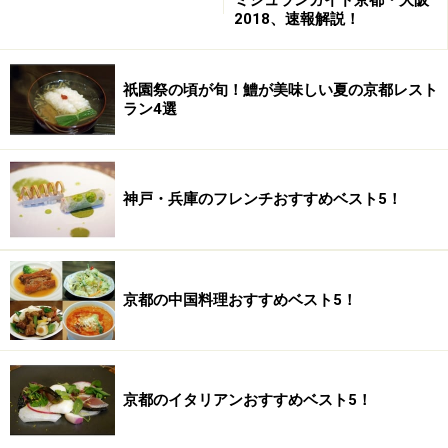
ミシュランガイド京都・大阪
2018、速報解説！
祇園祭の頃が旬！鱧が美味しい夏の京都レスト
そして、堀江シェフが奈良に移転を決めたもう一つの理
ラン4選
由は、特に野菜についての「フード・マイレージ」の短
さ。奈良には「大和野菜21品目」がありますが、そのほ
とんどが、個人農家が自分達のためだけに作っている野
神戸・兵庫のフレンチおすすめベスト5！
菜なのです。その採れたてを新鮮なうちに分けてもらっ
て、すぐに料理に使えるというメリットは、東京では望
むべくもないとおっしゃいます。
京都の中国料理おすすめベスト5！
個室は2部屋ありま
歴史が感じられる茶室（個
す。
室）。
京都のイタリアンおすすめベスト5！
尚、店名の「イ・ルンガi‐lunga」とは、ご自分の名前の