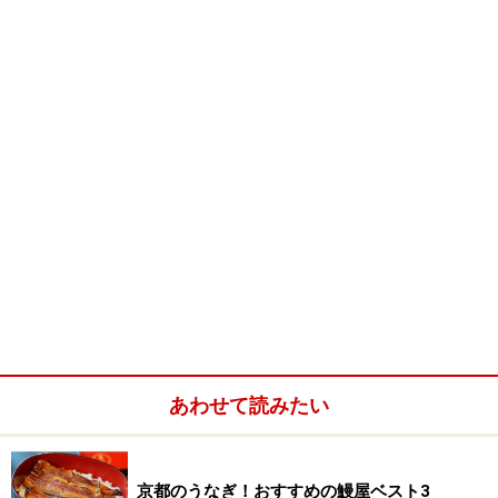
まさに、この一言に尽きますね。
「御料理 貴船」と書かれた白い暖簾をくぐると、まずは
パッと目に入る「一期一会」の短冊。ご主人の中川清一
さんが、食べ手との出会いを格別に大切にされているこ
とが伝わってきます。
温かみのある店内。
個室は全部で4室あります。
あわせて読みたい
琴の調べが流れる一階は、テーブル式の個室が2つ。お
茶屋建築ならではの細い階段を上がった二階には座敷が
2つあり、川沿いの通りに面した座敷からは浅野川の川
京都のうなぎ！おすすめの鰻屋ベスト3