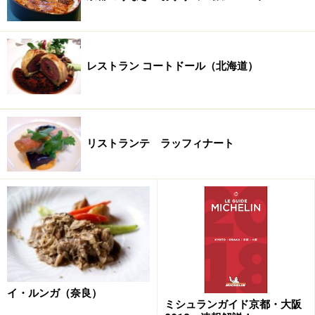
面が見下ろせます。
次ページでは、
夜のコース料理
を御紹介します
レストラン コートドール（北海道）
※記事内容は執筆時点のものです。最新の内容をご確認くださ
い。
※メニューや料金などのデータは、取材時または記事公開時点で
の内容です。
リストランテ ラッフィナート
次のページへ
1
/
5
イ・ルンガ（奈良）
ミシュランガイド京都・大阪