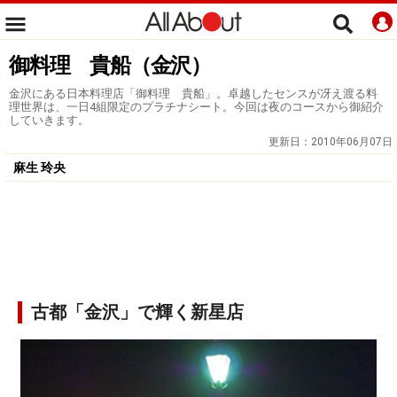
御料理 貴船（金沢）
金沢にある日本料理店「御料理 貴船」。卓越したセンスが冴え渡る料
理世界は、一日4組限定のプラチナシート。今回は夜のコースから御紹介
していきます。
更新日：
2010年06月07日
麻生 玲央
古都「金沢」で輝く新星店