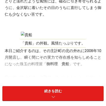
とりと濡れたような風情には、磁石に引き寄せられるよ
うに、金沢駅に着いたその日のうちに直行してしまう御
仁も少なくない筈です。
「貴船」の外観。風情たっぷりです。
本日ご紹介するのは、その主計町の北の外れに2008年10
月開店し、瞬く間にその実力で存在感を知らしめること
になった珠玉の料理屋「
御料理 貴船
」です。
夜の帳が降りる頃、浅野川大橋のたもとから、街灯にほ
のかに照らされた川べりの石畳の路を、お茶屋街を左に
見ながらそぞろ歩き、「中の橋」を過ぎてもうしばらく
続きを読む
北に向かうと、左手にほんのりと灯りのともる町家が現
れます。