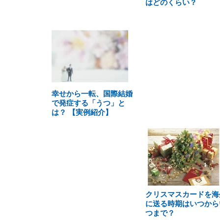
はどのくらい？
幸せから一転、国際結婚
で発症する「うつ」と
は？ 【実例紹介】
クリスマスカードを海
に送る時期はいつから
つまで？