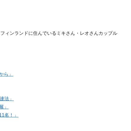
からフィンランドに住んでいるミキさん・レオさんカップル
から」
上達法」
展」
11名！」