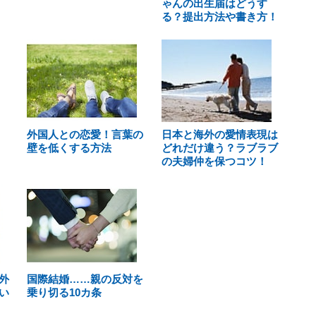
ゃんの出生届はどうす
る？提出方法や書き方！
外国人との恋愛！言葉の
日本と海外の愛情表現は
壁を低くする方法
どれだけ違う？ラブラブ
の夫婦仲を保つコツ！
外
国際結婚……親の反対を
い
乗り切る10カ条