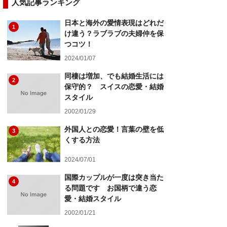
人気記事ランキング
日本と海外の愛情表現はどれだ
1
け違う？ラブラブの夫婦仲を保
つコツ！
2024/01/07
同棲は増加、でも結婚生活には
2
保守的？ スイスの恋愛・結婚
スタイル
2002/01/29
外国人との恋愛！言葉の壁を低
3
くする方法
2024/07/01
国際カップルが一度は突き当た
4
る問題です お国柄で違う恋
愛・結婚スタイル
2002/01/21