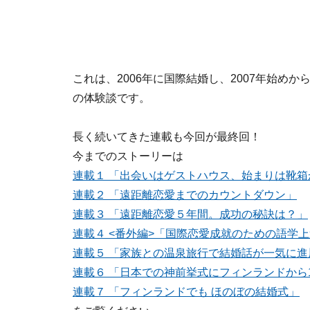
これは、2006年に国際結婚し、2007年始め
の体験談です。
長く続いてきた連載も今回が最終回！
今までのストーリーは
連載１ 「出会いはゲストハウス、始まりは靴箱
連載２ 「遠距離恋愛までのカウントダウン」
連載３ 「遠距離恋愛５年間。成功の秘訣は？」
連載４ <番外編>「国際恋愛成就のための語学
連載５ 「家族との温泉旅行で結婚話が一気に進
連載６ 「日本での神前挙式にフィンランドから
連載７ 「フィンランドでも ほのぼの結婚式」