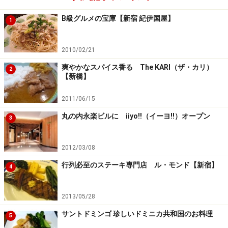
B級グルメの宝庫【新宿 紀伊国屋】
1
2010/02/21
爽やかなスパイス香る The KARI（ザ・カリ）
2
【新橋】
2011/06/15
丸の内永楽ビルに iiyo!!（イーヨ!!）オープン
3
2012/03/08
行列必至のステーキ専門店 ル・モンド【新宿】
4
2013/05/28
サントドミンゴ 珍しいドミニカ共和国のお料理
5