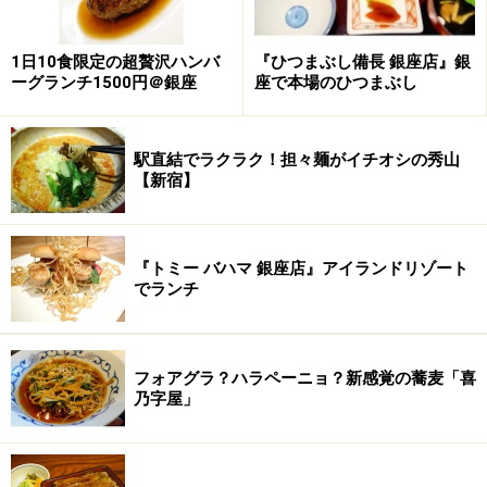
1日10食限定の超贅沢ハンバ
『ひつまぶし備長 銀座店』銀
ーグランチ1500円＠銀座
座で本場のひつまぶし
駅直結でラクラク！担々麺がイチオシの秀山
【新宿】
『トミー バハマ 銀座店』アイランドリゾート
でランチ
フォアグラ？ハラペーニョ？新感覚の蕎麦「喜
乃字屋」