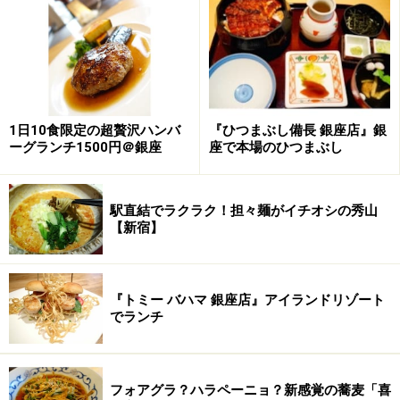
一例をあげると、目の前で香ばしく焼き上げる七輪炭火
焼、山梨県産の信玄鶏や桃茶豚を豪快に切り分けるカッ
ティングサービス、その場で仕上げるジューシーなハン
バーガーまで、ライブ感に満ちた多彩なメニューがあ
1日10食限定の超贅沢ハンバ
『ひつまぶし備長 銀座店』銀
ーグランチ1500円＠銀座
座で本場のひつまぶし
り、ワクワクが止まりません。
駅直結でラクラク！担々麺がイチオシの秀山
【新宿】
目の前で香ばしく！ 七輪炭火焼のライブパフォーマンス
前菜から季節の手作りデザートまで、約50種類以上の料
『トミー バハマ 銀座店』アイランドリゾート
理を心ゆくまで堪能できるのも大きな魅力の1つ。
でランチ
フォアグラ？ハラペーニョ？新感覚の蕎麦「喜
パティシエ渾身のデザートは、見た目も味わいも満足のひと