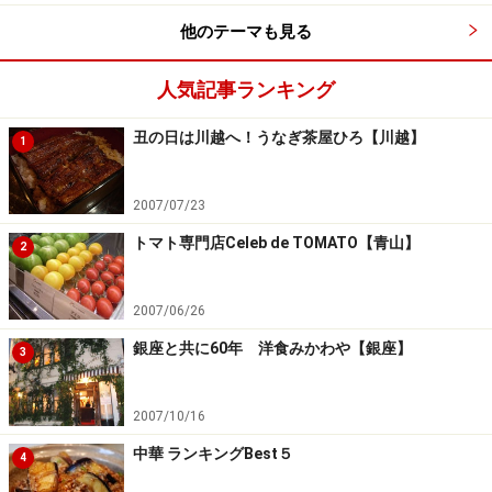
2品を選べる、満足感たっぷりのプランです。
他のテーマも見る
また、4月末からはメインディッシュなしの「ビュッフ
人気記事ランキング
ェのみプラン」も新登場。週末に予定が合わない方も、
月曜日に銀座を訪れる機会があれば、心満たされるラン
丑の日は川越へ！うなぎ茶屋ひろ【川越】
1
チタイムを過ごせます。
2007/07/23
「たまには自分を甘やかしたい」「おしゃれにブランチ
トマト専門店Celeb de TOMATO【青山】
2
を楽しみたい」という方にぴったりのブッフェは、ご友
人とのおしゃべりタイムや、大切な人との週末デート、
2007/06/26
銀座でのショッピングの合間にも最適。月曜日から活力
を入れたいときのご褒美ランチとしてもおすすめです。
銀座と共に60年 洋食みかわや【銀座】
3
■ Weekend Brunch Buffet（土日祝日限定）
2007/10/16
時間：【第1部】11：30～13：30【第2部】13：30～
中華 ランキングBest５
4
15：30（ドリンクのL.O.は終了30分前）