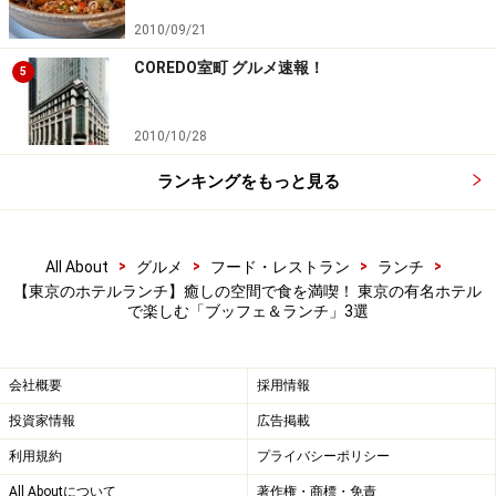
料金： 大人7843円／小学生4427円（未就学児無料）
2010/09/21
■ Monday Lunch Buffet（毎週月曜日限定）
COREDO室町 グルメ速報！
5
時間：11：30～15：00（最終入店 14：00／L.O. 14：
30）
2010/10/28
料金：5946円／ビュッフェのみプラン2980円（コーヒー
ランキングをもっと見る
は別料金で注文可能）
※混雑時は2時間制となる場合もあり
※上記価格すべて税・サービス料込
>
>
>
>
All About
グルメ
フード・レストラン
ランチ
【東京のホテルランチ】癒しの空間で食を満喫！ 東京の有名ホテル
で楽しむ「ブッフェ＆ランチ」3選
【店舗情報】
NAMIKI667（ナミキ ロクロクナナ）
東京都中央区銀座6-6-7 ハイアット セントリック 銀座 東
会社概要
採用情報
京3F
投資家情報
広告掲載
TEL：03-6837-1300
利用規約
プライバシーポリシー
All Aboutについて
著作権・商標・免責