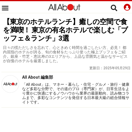
【東京のホテルランチ】癒しの空間で食
を満喫！ 東京の有名ホテルで楽しむ「ブ
ッフェ＆ランチ」3選
日々の慌ただしさを忘れて、心ときめく時間を過ごしたい方、必見！ 都
内屈指のホテルが誇る、旬の食材をたっぷり使った極上ブッフェをご紹
介。銀座・竹芝・恵比寿の3エリアから、上品な雰囲気と温かなサービス
が自慢のホテルを厳選しました。
更新日：
2025年05月29日
All About 編集部
「All About」は、マネー・暮らし・住宅・グルメ・旅行・健康
など多彩な分野で、その道のプロ（専門家）が、日常生活をよ
り豊かに快適にするノウハウから業界の最新動向、読み物コラ
ムまで、多彩なコンテンツを発信する日本最大級の総合情報サ
イトです。