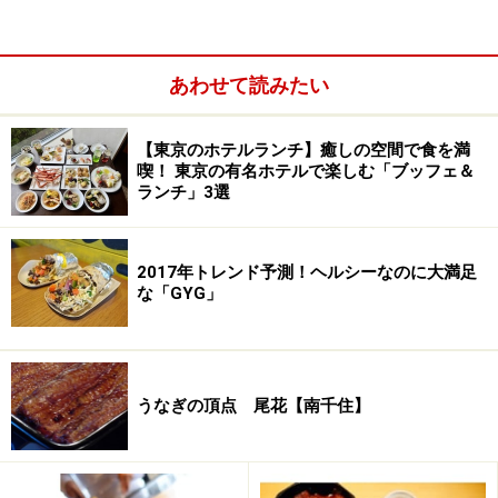
あわせて読みたい
【東京のホテルランチ】癒しの空間で食を満
喫！ 東京の有名ホテルで楽しむ「ブッフェ＆
ランチ」3選
2017年トレンド予測！ヘルシーなのに大満足
な「GYG」
銀座でチートデーを満喫！ 週末限定のぜいたくブッフェ
うなぎの頂点 尾花【南千住】
シェフたちの活気が感じられるショーキッチンでは、旬
の食材をふんだんに使った料理が次々と出来上がり、五
感で堪能する上質な“食のひと幕”が広がります。