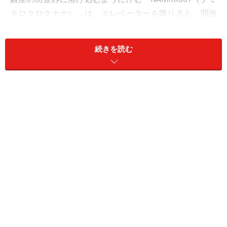
キロクロクナナ）」は、エレベーターを降りると、開放
感あふれる空間が広がる洗練されたレストランです。
続きを読む
週末限定で開催される「Weekend Brunch Buffet」
は、“ダイエット中でも好きなものを自由に楽しめるチー
トデーを満喫してほしい”というユニークなコンセプト。