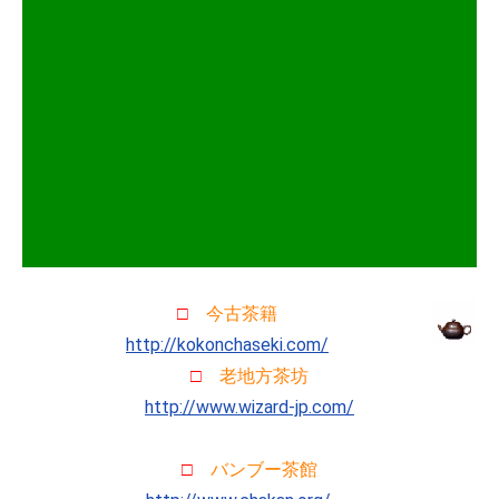
□
今古茶籍
http://kokonchaseki.com/
□
老地方茶坊
http://www.wizard-jp.com/
□
バンブー茶館