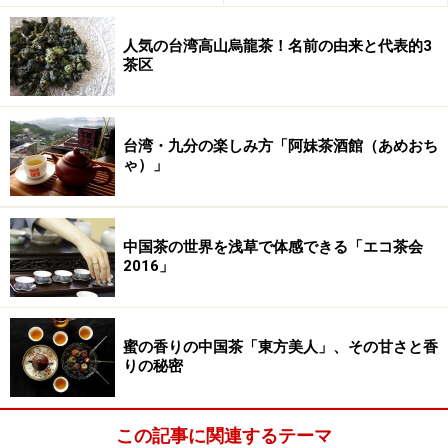
人気の台湾高山烏龍茶！名前の由来と代表的3
茶区
台湾・九分の楽しみ方「阿妹茶酒館（あめおち
ゃ）」
中国茶の世界を浅草で体感できる「エコ茶会
2016」
蜜の香りの中国茶「東方美人」、その甘さと香
りの秘密
この記事に関連するテーマ