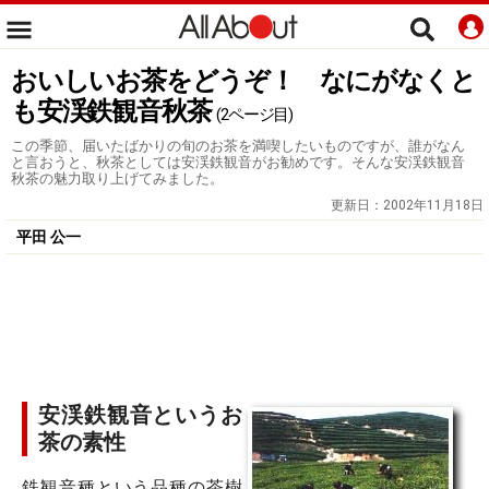
おいしいお茶をどうぞ！ なにがなくと
も安渓鉄観音秋茶
(2ページ目)
この季節、届いたばかりの旬のお茶を満喫したいものですが、誰がなん
と言おうと、秋茶としては安渓鉄観音がお勧めです。そんな安渓鉄観音
秋茶の魅力取り上げてみました。
更新日：
2002年11月18日
平田 公一
安渓鉄観音というお
茶の素性
鉄観音種という品種の茶樹