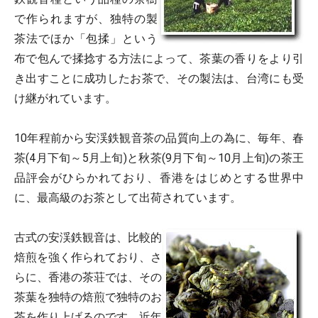
で作られますが、独特の製
茶法でほか「包揉」という
布で包んで揉捻する方法によって、茶葉の香りをより引
き出すことに成功したお茶で、その製法は、台湾にも受
け継がれています。
10年程前から安渓鉄観音茶の品質向上の為に、毎年、春
茶(4月下旬～5月上旬)と秋茶(9月下旬～10月上旬)の茶王
品評会がひらかれており、香港をはじめとする世界中
に、最高級のお茶として出荷されています。
古式の安渓鉄観音は、比較的
焙煎を強く作られており、さ
らに、香港の茶荘では、その
茶葉を独特の焙煎で独特のお
茶を作り上げるのです。近年