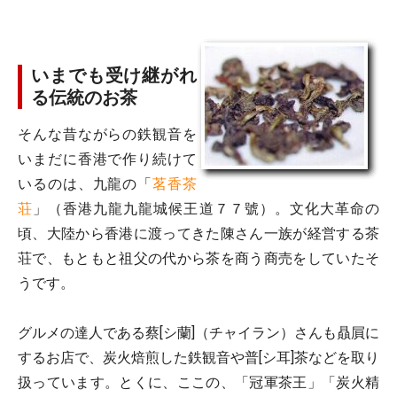
いまでも受け継がれ
る伝統のお茶
そんな昔ながらの鉄観音を
いまだに香港で作り続けて
いるのは、九龍の「
茗香茶
荘
」（香港九龍九龍城候王道７７號）。文化大革命の
頃、大陸から香港に渡ってきた陳さん一族が経営する茶
荘で、もともと祖父の代から茶を商う商売をしていたそ
うです。
グルメの達人である蔡[シ蘭]（チャイラン）さんも贔屓に
するお店で、炭火焙煎した鉄観音や普[シ耳]茶などを取り
扱っています。とくに、ここの、「冠軍茶王」「炭火精