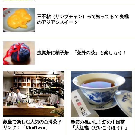
三不粘（サンプチャン）って知ってる？ 究極
のアジアンスイーツ
虫糞茶に柚子茶…「茶外の茶」も楽しもう！
銀座で楽しむ人気の台湾茶ド
春節の祝いに！幻の中国茶
リンク！「ChaNova」
「大紅袍（だいこうほう）」