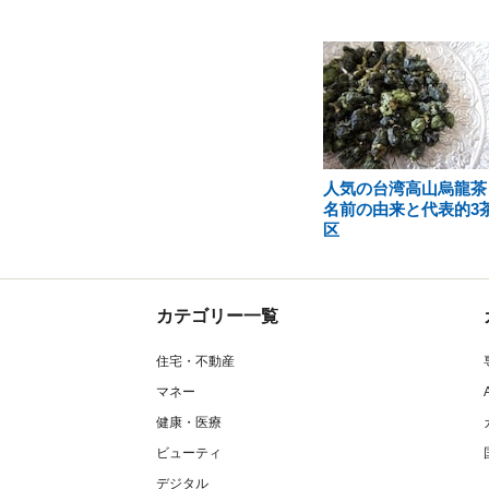
人気の台湾高山烏龍茶
名前の由来と代表的3
区
カテゴリー一覧
住宅・不動産
マネー
健康・医療
ビューティ
デジタル