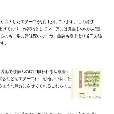
やや拡大したモチーフが採用されています。この聴茶
上げており、作家物としてマニアには涎垂ものの大彬壺
いるのも非常に興味深いですね。曲調も従来より若干力強
ます。
国各地で茶摘みの時に唄われる採茶謡：
茶歌などをモチーフに、心地よい音に仕
るような気分にさせてくれるこれらの曲