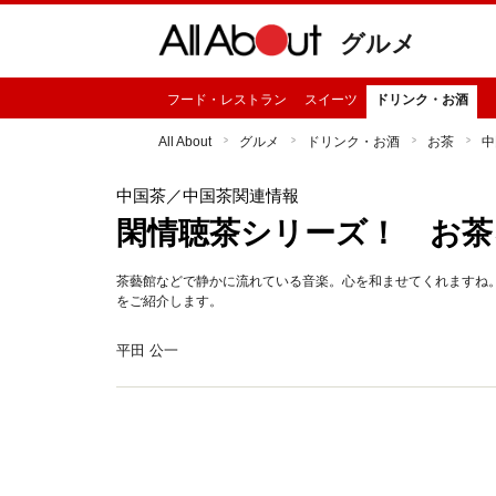
グルメ
フード・レストラン
スイーツ
ドリンク・お酒
All About
グルメ
ドリンク・お酒
お茶
中
中国茶
／中国茶関連情報
閑情聴茶シリーズ！ お茶
茶藝館などで静かに流れている音楽。心を和ませてくれますね
をご紹介します。
平田 公一