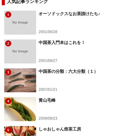
人気記事ランキング
オーソドックスなお茶請けたち♪
1
2001/06/28
中国茶入門本はこれを！
2
2001/08/27
中国茶の分類：六大分類（１）
3
2007/01/21
黄山毛峰
4
2009/08/23
しゃおしゃん焙茶工房
5