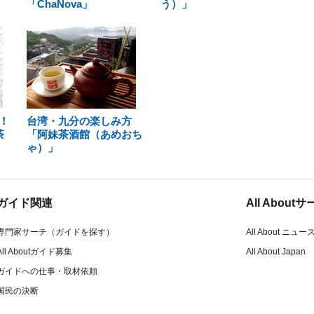
「ChaNova」
う）」
！
台湾・九分の楽しみ方
茶
「阿妹茶酒館（あめおち
ゃ）」
ガイド関連
All Abou
専門家サーチ（ガイドを探す）
All About ニュー
All Aboutガイド募集
All About Japan
ガイドへの仕事・取材依頼
国民の決断