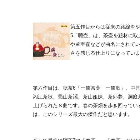
第五作目からは従来の路線を
5「聴壺」は、茶壷を題材に取
や孟臣壺などが曲名にされて
さを感じる仕上りになってい
第六作目は、聴茶6「一筐茶葉 一筐歌」。中
湘江茶歌、蜀山茶謡、茶山姐妹、茶郎夢、洞庭
上げられた８曲です。春の茶畑を歩き回ってい
は、このシリーズ最大の傑作だと思います。