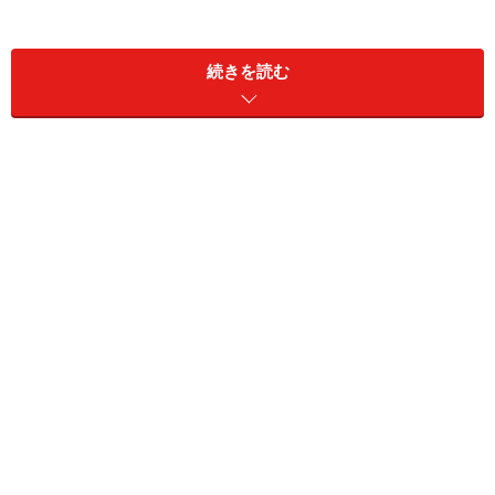
ぎと贅沢な時間を生み出してくれます。ジャスミンの香
りや緑茶の味わい、最近ではめずらしい紅茶の味を楽し
続きを読む
めるものもあります。
飲んだ後も、グラスに入れて水中花のように美しい姿を
鑑賞することができ、贈り物にも喜ばれるお茶です。
※記事内容は執筆時点のものです。最新の内容をご確認くださ
い。
※メニューや料金などのデータは、取材時または記事公開時点で
の内容です。
次のページへ
1
/
3