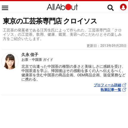
東京の工芸茶専門店 クロイソス
工芸茶の発案者である汪芳生氏によって作られた、工芸茶専門店「クロ
イソス」の工芸茶。飲用、健康、鑑賞、美容へのこだわりとその楽しみ
方をご紹介いたします。
更新日：
2013年09月20日
久永 佳子
お茶・中国茶 ガイド
北京で出逢った中国茶の種類の多さと美味しさに感銘を受け、
中国茶道を学ぶ。帰国後はその感動を多くの人へ伝えるべく、
健康茶を含む中国茶の商品企画、OEM商品企画、販促業務など
に携わる。
プロフィール詳細
執筆記事一覧