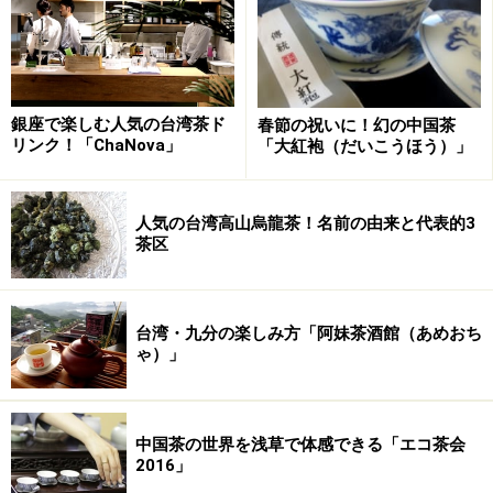
銀座で楽しむ人気の台湾茶ド
春節の祝いに！幻の中国茶
リンク！「ChaNova」
「大紅袍（だいこうほう）」
人気の台湾高山烏龍茶！名前の由来と代表的3
茶区
台湾・九分の楽しみ方「阿妹茶酒館（あめおち
ゃ）」
中国茶の世界を浅草で体感できる「エコ茶会
2016」