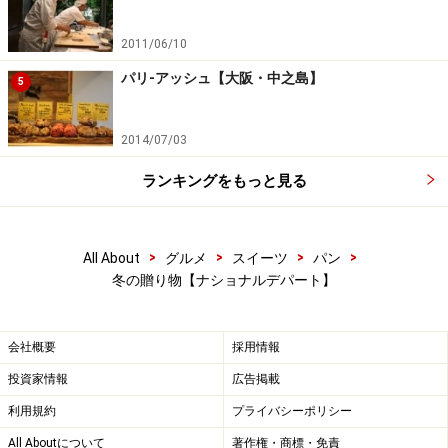
注文のしかた
2011/06/10
パリ-アッシュ【大阪・中之島】
5
タグもひとつひとつかわいい
2014/07/03
購入希望の方は、
ナショナルデパートのネットストア
か
らご注文ください。12月10日に注文の受付が開始されま
ランキングをもっと見る
す。 発送日は12月19日の1日限り、限定50セットです。
完売しました（12.15更新）
>
>
>
>
All About
グルメ
スイーツ
パン
冬の贈り物【ナショナルデパート】
ナショナルデパートではセットの他に、クリスマスにも
いくつかお取り寄せできるパンを用意しています。今年
のテーマは薔薇。 姉妹ブランドの女王製菓からは薔薇の
会社概要
採用情報
香りのブリオッシュ（薔薇とミルクのソース入り）。絵
投資家情報
広告掲載
本やかるたもついて、オリジナルの「やばい」ギフトボ
利用規約
プライバシーポリシー
ックスに入っているのだそう。季節ごとに変わる「四季
All Aboutについて
著作権・商標・免責