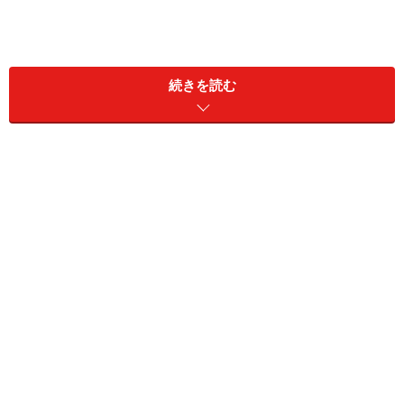
そしてこのセットには、秀島さんのオリジナル絵本がつ
きます。毎年クリスマスに秀島さんがつくる絵本はこれ
続きを読む
で2冊目。昨年の絵本は
「フラワークリスマス」
。ひと
つのパンをシェアする物語でした。もしかして今年
も……？たぶん！
これはイメージ画像です。