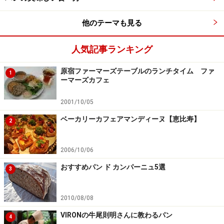
(白）、ベイジュ(ベージュ）と色の名前がつくところ
が、デザイナーでもある秀島さんらしいセンスです。
他のテーマも見る
パンオノワはカリっと焼いてもおいしく、何もつけなく
人気記事ランキング
ても旨み十分。クリームチーズとも好相性です。黒と白
原宿ファーマーズテーブルのランチタイム ファ
とベージュの穀物入りのパン達はどれもモチモチの食
1
ーマーズカフェ
感。和食にも合わせられそうです。
2001/10/05
ベーカリーカフェアマンディーヌ【恵比寿】
2
パンオノワ（クルミ）
ブランエノワール（黒小
麦）
2006/10/06
おすすめパン ド カンパーニュ5選
3
ドゥーブルブラン（発芽玄
ブランエベイジュ（ライ
米）
麦）
2010/08/08
VIRONの牛尾則明さんに教わるパン
4