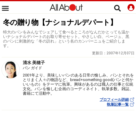
冬の贈り物【ナショナルデパート】
特大のパンをみんなでシェアして食べるところがなんだかとっても温か
いナショナルデパートのお取り寄せセット。やさしい白、ベージュ、黒
のパンに刺激的な「冬の訪れ」という名のカンパーニュをご紹介しま
す。
更新日：
2007年12月07日
清水 美穂子
パン ガイド
2001年より、美味しいパンのある日常の愉しみ、パンとそれを
とりまく人々の物語など、bread+something good(パンと何か
いいもの）をテーマに執筆。興味があるのは職人の仕事と伝統
文化。パンを愉しむ企画のコーディネイト、執筆多数。雑誌、
書籍にて活動中。
プロフィール詳細
執筆記事一覧