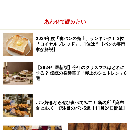
National Depart special picture book
"The One and Only Bread " 「もとはひとつのお
あわせて読みたい
おきなパン」
2024年度「食パンの売上」ランキング！ 2位
「ロイヤルブレッド」、1位は？【パンの専門
家が解説】
【2024年最新版】今年のクリスマスはどれに
する？ 伝統の発酵菓子「極上のシュトレン」6
選
パン好きならぜひ食べてみて！ 新名所「麻布
台ヒルズ」で注目のパン5選【11月24日開業】
セットのパンをご紹介しましょう。