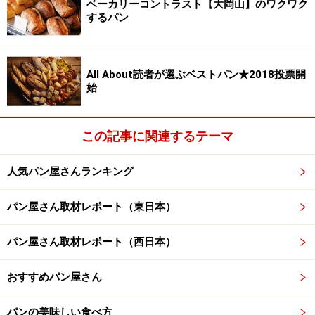
ベーカリーコントラスト【大岡山】のワクワク
するパン
All About読者が選ぶベストパン★2018投票開
始
この記事に関連するテーマ
人気パン屋さんランキング
ウーヴリールディヴェール(冬の訪れ）
パン屋さん取材レポート（東日本）
めくるめく食事パン
パン屋さん取材レポート（西日本）
以前
めくるめく食事パンの世界でご紹介したこともある
おすすめパン屋さん
小型のカンパーニュ。今回は白地に発芽玄米やライ麦を
プラスしたものが登場しました。ノワール(黒）、ブラン
パンの美味しい食べ方