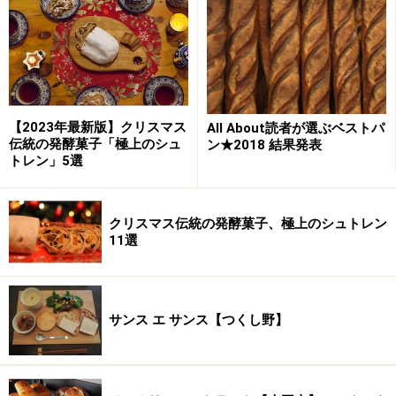
季節のカンパーニュ
まずは新作、季節のカンパーニュはその名もロマンチッ
クな「冬の訪れ」（ウーヴリールディヴェール）。
【2023年最新版】クリスマス
All About読者が選ぶベストパ
冬の訪れを感じさせる木枯らしが頬や耳を冷たくした時
伝統の発酵菓子「極上のシュ
ン★2018 結果発表
トレン」5選
の刺激をハーブとスパイスで表現したのだそう。「見た
目も寂しく寒々しい感じのパンですが、ナッツを噛んだ
時ににじみ出る甘みで、寒さの中にも大地に息づく新し
クリスマス伝統の発酵菓子、極上のシュトレン
い生命力の予感を表しました」と秀島さん。
11選
ナッツはクルミ、カシューナッツ、ヘーゼルナッツ。ハ
ーブとスパイスは黒コショウ、オレガノ、バジル、山
サンス エ サンス【つくし野】
椒。なんといってもこの山椒が後味に効いてきます。五
感を呼び覚ましてくれるパンです。