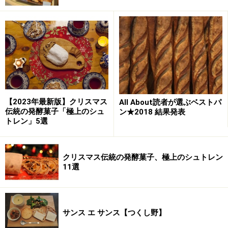
E：
「甘いものやサンドウィッチ、そしてコーヒーなど
いろいろな需要があって、パン屋とデリは近くなってき
ているように思います。Amy's Breadでは3種のサラダ、
そしてスープも出すようになりました。」
E：
「今NYではグリルドサンドウィッチといってチーズ
のとろけるサンドウィッチが流行っています。日本はど
【2023年最新版】クリスマス
All About読者が選ぶベストパ
伝統の発酵菓子「極上のシュ
ン★2018 結果発表
うですか？」
トレン」5選
K：
「角食サンドばかりでなくフランスのパン屋のよう
なサンドウィッチが認められつつあります。温かいサン
ドウィッチもありますし、ロティサリーサンドなんてこ
クリスマス伝統の発酵菓子、極上のシュトレン
11選
れから出てくるのではないかな。」
E：
「いろいろなパンがあると、そこから生まれるサン
ドウィッチもある。それはワクワクすることですね。」
サンス エ サンス【つくし野】
この後のレセプションでは「パン屋のサンドウィッチ」