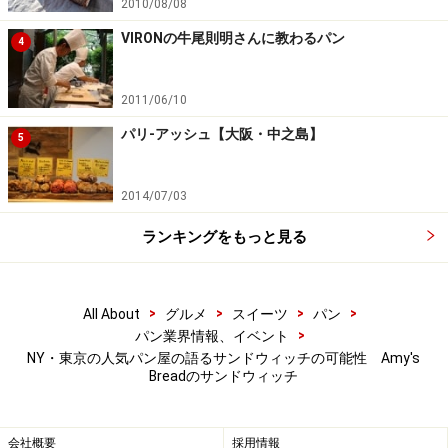
2010/08/08
サンドイッチアイデアセミナー
VIRONの牛尾則明さんに教わるパン
4
※記事内容は執筆時点のものです。最新の内容をご確認くださ
い。
2011/06/10
※メニューや料金などのデータは、取材時または記事公開時点で
の内容です。
パリ-アッシュ【大阪・中之島】
5
2014/07/03
ランキングをもっと見る
>
>
>
>
All About
グルメ
スイーツ
パン
>
パン業界情報、イベント
NY・東京の人気パン屋の語るサンドウィッチの可能性 Amy's
Breadのサンドウィッチ
会社概要
採用情報