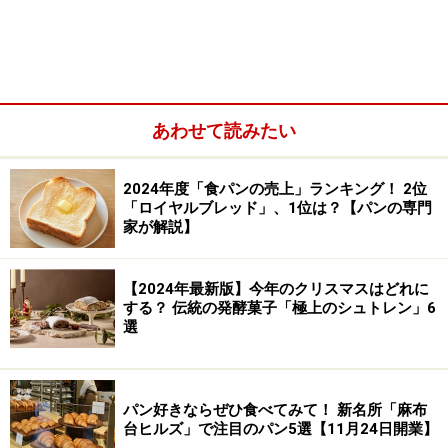
エイミー・シャーバー氏（以下E)：
「だいたい＄3～
＄12といったところです。」
K：
「NYの今の健康志向は？」
あわせて読みたい
E：
「ホールグレイン、ベジタリアンなどヘルスコンシ
ャスな志向はありますね。」
2024年度「食パンの売上」ランキング！ 2位
「ロイヤルブレッド」、1位は？【パンの専門
K：
「今日エイミーが作るハマスとニンジンのサラダな
家が解説】
ど、以前はジューイッシュデリの食材でしかなかったよ
うだけれど・・・」
【2024年最新版】今年のクリスマスはどれに
E：
「伝統の食材ですね。いろいろな食材が手に入る時
する？ 伝統の発酵菓子「極上のシュトレン」6
選
代になったので、さまざまな可能性が広がっていると思
います。」
パン好きならぜひ食べてみて！ 新名所「麻布
K：
「パン屋とデリは、イメージが近くなってきている
台ヒルズ」で注目のパン5選【11月24日開業】
ように思うけれど？」