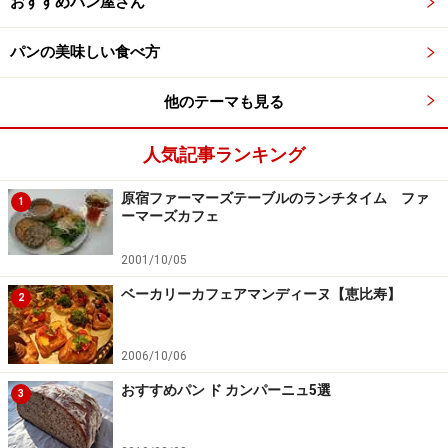
おすすめパン屋さん
せていく「パン屋のサンドウィッチ」。美味しいものを
作るために共通する点は、素材の質にこだわることでし
パンの美味しい食べ方
た。
他のテーマも見る
メゾンカイザーの木村さんを真中にして繋がったアラ
人気記事ランキング
ン・デュカスとエイミーさん。このセミナーのワールド
ワイドなコラボレーションは、多くの人に次世代のサン
原宿ファーマーズテーブルのランチタイム ファ
1
ーマーズカフェ
ドウィッチを考えるきっかけを与えたに違いありませ
ん。
2001/10/05
ベーカリーカフェアマンディーヌ【恵比寿】
2
【サンドウィッチのセミナーやコンテストの記事】
2006/10/06
「料理人のサンドウィッチ」
おすすめパン ド カンパーニュ5選
3
カスクルートドール＠MOBAC SHOW