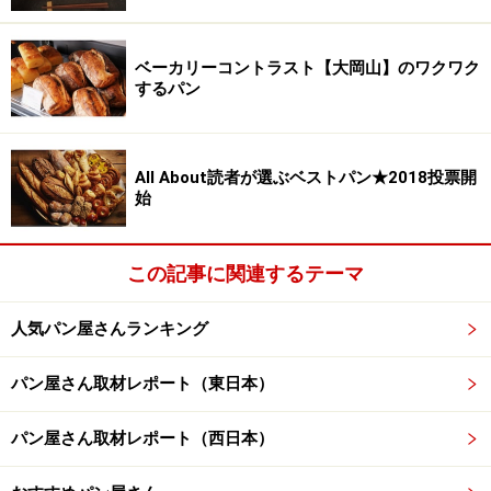
のデモンストレーションがありました。 エイミーさんに
よる、ハマス(ひよこ豆のペースト）とニンジンのサラダ
ベーカリーコントラスト【大岡山】のワクワク
のサンドウィッチ、ターキーハムのサンドウィッチ、木
するパン
村さんによる菜の花を使ったサンドウィッチ。これらは
前ページで書いた「料理人のサンドウィッチ」
と共にサ
All About読者が選ぶベストパン★2018投票開
ーヴされました。
始
ハマスのサンドウィッチとターキーハムのサンドウィッ
この記事に関連するテーマ
チ
人気パン屋さんランキング
誰もが同じことを言いました。 「良いサンドウィッチは
パン屋さん取材レポート（東日本）
良いパンと良い具材、そして良いソース（スプレッド）
から生まれる」ということ。
パン屋さん取材レポート（西日本）
テーマと本質を追求する哲学を持った「料理人のサンド
ウィッチ」と、種類豊富なパンにさまざまな食材を合わ