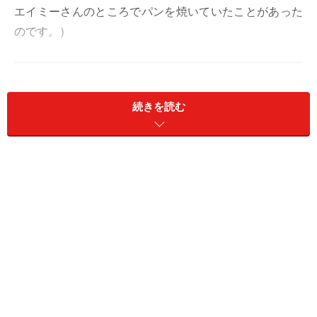
エイミーさんのところでパンを焼いていたことがあった
のです。）
続きを読む
エイミー・シャーバー氏（Amy's Bread）×木村周一郎氏
(メゾンカイザー）
木村氏（以下K)：
「日本のサンドウィッチはコンビニエ
ンスストアの価格に基準があるけれども、NYでは今、ど
んな感じですか？」