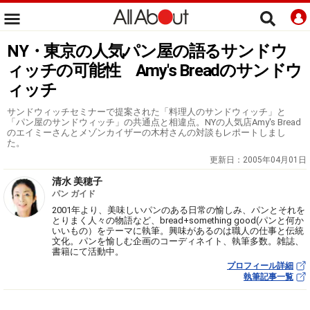
NY・東京の人気パン屋の語るサンドウ
ィッチの可能性 Amy's Breadのサンドウ
ィッチ
サンドウィッチセミナーで提案された「料理人のサンドウィッチ」と
「パン屋のサンドウィッチ」の共通点と相違点。NYの人気店Amy's Bread
のエイミーさんとメゾンカイザーの木村さんの対談もレポートしまし
た。
更新日：
2005年04月01日
清水 美穂子
パン ガイド
2001年より、美味しいパンのある日常の愉しみ、パンとそれを
とりまく人々の物語など、bread+something good(パンと何か
いいもの）をテーマに執筆。興味があるのは職人の仕事と伝統
文化。パンを愉しむ企画のコーディネイト、執筆多数。雑誌、
書籍にて活動中。
プロフィール詳細
執筆記事一覧