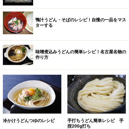
分量はグラムで管理する。今回は塩10ｇ水90ｇで100ｇ
の食塩水を作る。(10％塩水)
鴨汁うどん・そばのレシピ！自慢の一品をマス
ターする
水回し・合わせ
味噌煮込みうどんの簡単レシピ！名古屋名物の
作り方
水を混ぜてかき回した状態
ボールに小麦粉を入れて塩水を入れたら指先でよく水と
粉を混ぜ合わせる。
ここは力を入れないでかき回す感じで粉に水分を含ませ
る感じ。
パラパラのヒラヒラした状態で完成。
注意 基本を手こねとしたので少し加水が多めです。足
冷かけうどんつゆのレシピ
手打ちうどん簡単レシピ 手
で踏む場合や寝かし時間を長くする場合は5ｇくらい水
捏200g打ち