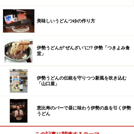
を少なくする。
美味しいうどんつゆの作り方
くくり・手ごね
伊勢うどんが"ぜんざい"に!? 伊勢「つきよみ食
くくり 一まとめにした状態
堂」
水が行き渡ったらひとまとめにしてこねる。手のひらで
強く押して平たくなったら2つに折りたたんでいく。こ
伊勢うどんの伝統を守りつつ新風を吹き込む
「山口屋」
の行程を何度か繰り返すと表面に艶が出で来る。力が無
い人はビニールシートに挟んで踏んでも良い。
恵比寿のバーで昼に味わう伊勢の血を引く伊勢
うどん
手ゴネ途中