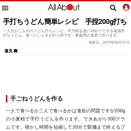
手打ちうどん簡単レシピ 手捏200g打ち
一人分か二人分のうどん打ちレシピ。中力粉を使い30分でできる速成手
打ちうどん。食べたいときが打ち時です。家庭用の道具で作ります。
更新日：
2019年06月21日
蓮見 壽
手ごねうどんを作る
一人で食べるか二人で食べるかは食欲の問題ですが200g
の小麦粉で手打うどんを作ります。できあがり300グラ
ムです。寝かし時間を短縮して30分で製麺まで終えるプ