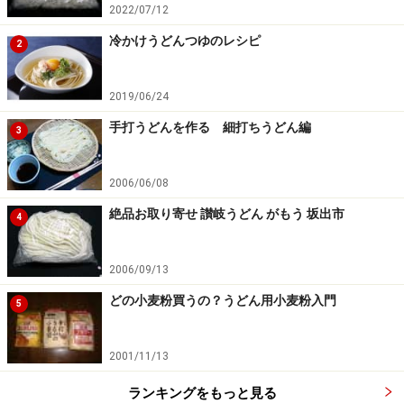
2022/07/12
端からつまんで真ん中に集める
冷かけうどんつゆのレシピ
2
2019/06/24
お供え餅の様に丸める
手打うどんを作る 細打ちうどん編
3
2006/06/08
延し(のし)
絶品お取り寄せ 讃岐うどん がもう 坂出市
4
延しの最初
2006/09/13
いよいようどん作りの醍醐味延しに入る。団子の表面は
どの小麦粉買うの？うどん用小麦粉入門
5
より滑らかになっているはず。しっとりと水分が行き渡
っています。
2001/11/13
まずは縦方向で小判型に延す。
ランキングをもっと見る