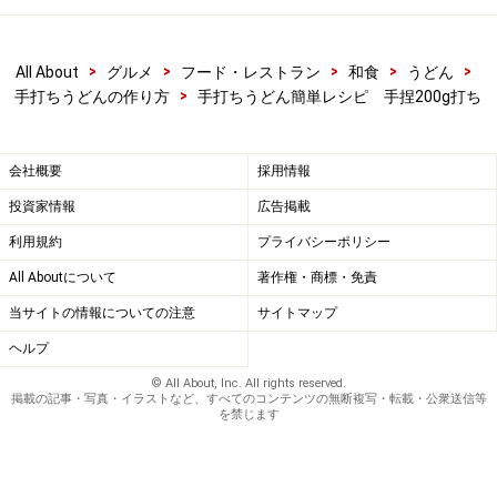
小判や木の葉をイメージする
>
>
>
>
>
All About
グルメ
フード・レストラン
和食
うどん
>
手打ちうどんの作り方
手打ちうどん簡単レシピ 手捏200g打ち
90度向きを変えて
会社概要
採用情報
延す
投資家情報
広告掲載
利用規約
プライバシーポリシー
生地を横にして今度小判型の横を延ばします。
All Aboutについて
著作権・商標・免責
当サイトの情報についての注意
サイトマップ
ヘルプ
30cmの四角を目指す
© All About, Inc. All rights reserved.
掲載の記事・写真・イラストなど、すべてのコンテンツの無断複写・転載・公衆送信等
を禁じます
なんとなく四角に近い形になればOKです。
大きさの目安は30センチ四方を目指します。厚さは3ｍ