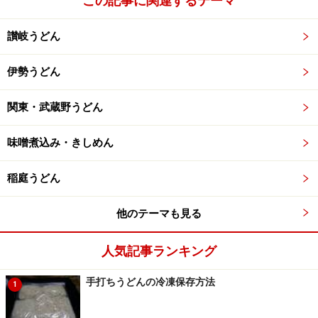
この記事に関連するテーマ
寝かし
讃岐うどん
伊勢うどん
ビニールに入れて寝かす
関東・武蔵野うどん
艶が出た状態でビニール袋に入れて休ませる。平らにし
味噌煮込み・きしめん
てポケットに入れるか、お腹に巻いて体温で温める。少
し暖かい場所においておいても良い。
稲庭うどん
15分休ませます。時間に余裕があれば1時間以上休ませ
るとより美味しくなります。(長時間休ませるときは常温
他のテーマも見る
で休ませてください。)
休ませている間に茹で湯の準備や調理の準備を進めてお
人気記事ランキング
く。
手打ちうどんの冷凍保存方法
1