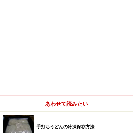
材料と主な道具類
【道具】
麺棒（60ｃｍから90ｃｍ 直径20から30ｍｍ程度）
大き目のボール
ビニール袋
シナベニヤ 60cm*90cm
包丁
まな板
あわせて読みたい
手順
塩水
手打ちうどんの冷凍保存方法
よく攪拌して塩の粒が残らないように。