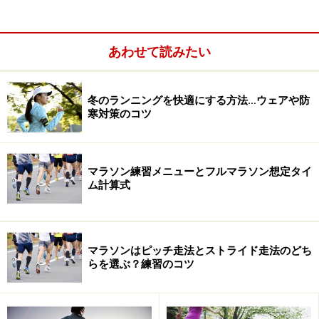
この新田さんが開発した体の再開発システムが名付けて
あわせて読みたい
「リラクサイズ」。「リラクサイズ」とは「リラクゼー
ション」と「エクササイズ」の合成語。体をリラックス
させて柔軟性を増しつつ、筋力つけてパフォーマンスを
冬のランニングを快適にする方法…ウェアや防
寒対策のコツ
アップするという方法です。しかも、顔をしかめること
もない、痛くない、辛くない方法なのだとか。いいです
ねぇ。「そういうのって好き！」とばかりに、荒川市民
マラソン練習メニューとフルマラソン想定タイ
マラソンに引き続き、東京マラソンで完走……を狙ってい
ム計算式
るオールアバウトのスポーツ担当編集者と、新田さんが
主宰するジム「エリア51」に押しかけました。
マラソンはピッチ走法とストライド走法のどち
らを選ぶ？練習のコツ