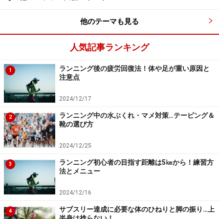
バーをテスト。「あれ、これって大胸筋や三角筋を鍛え
るんじゃないんですか」
他のテーマも見る
人気記事ランキング
おおっ！悪いことをしなくても手が後ろに
回るように
ランニング後の疲労回復法！体や足が重い原因と
1
注意点
2024/12/17
新田さんオリジナル作成の「チェストプレス＆プルオーバ
ー」。大胸筋を発達させるマシンに似ているが否。可動域
ランニング中の水ぶくれ・マメ対策…テーピング＆
2
を広げて柔軟な筋肉を作るマシーンだ
靴の選び方
一般的なジムのマシンでいうと、大胸筋を発達させるペ
2024/12/25
クトラルフライに似た形をしていますが、機能は全然違
ランニング初心者の目指す距離は5㎞から！練習方
3
います。これ、実は背中側の広背筋や僧帽筋をほぐし、
法とメニュー
かつ可動域を広げて柔軟な筋肉を作るマシン。
2024/12/16
サブスリー達成に必要な体のひねりと脚の振り…上
この種のマシンは一般的に手を体の前で合わせるように
4
半身は捻らない！