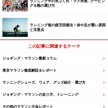
ランニング中の水ぶくれ・マメ対策…テーピン
ジムは六本木のど真ん中、賑やかな通りに面していま
グ＆靴の選び方
す。夜更かしは敵と心得ているアスリート向けの施設
が、夜に輝く街にあるアンバランスがちょっと奇妙。で
も、会員には芸能人や国会議員もいると聞いて納得。昼
ランニング後の疲労回復法！体や足が重い原因
でも夜でも空いた時間にちょっと来て体を動かそうとい
と注意点
うわけでしょう。
この記事に関連するテーマ
ジムに入ってまずあれっと思ったのは、ジムの静謐さ。
「ガシャン、ガシャン、ガッ、ガッ」というようなマシ
ジョギング・マラソン最新コラム
ンから発する音がほとんど聞こえません。マシンもなん
だかアートのオブジェのよう。シンプルです。ワイヤー
東京マラソン徹底解説＆レポート
類がほとんど見えません。しかし、そこにはいずれも、
新田さん自ら試作を重ね開発したという工夫がこらされ
ランニングシューズ、ウェア、グッズ紹介・選び方
てました。
ジョギング・マラソンの走り方、トレーニング
なにはともあれ、おすすめのチェストプレス＆プルオー
その他のマラソン大会レポート