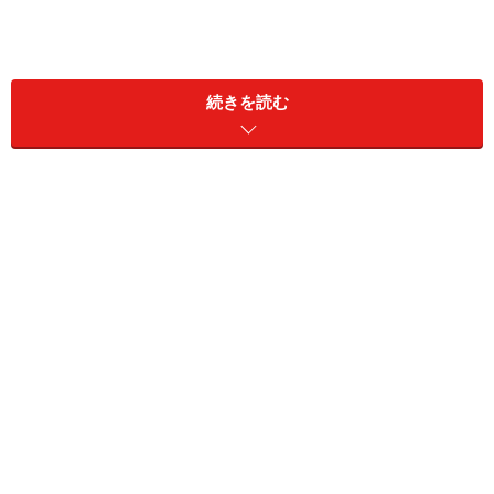
続きを読む
自らインターハイ100m優勝という輝かしい実績を持つ新
田幸一さん。ところが何度も故障に泣かされてきまし
た。大学で生体力学を学びながら抱き続けていた疑問
は、「筋肉をつけて結果が出る人と出ない人がいる」と
いうこと。よ～く観察してみると、その違いは「筋肉が
使えているか、筋肉を使えていないか」の違いであるこ
とに気がついたのです。
「筋肉を使えている選手を観察すると、筋肉が柔らかい
という共通点があるんですよ。筋肉を柔らかくするだけ
でパフォーマンスが上がった例はたくさんあります」