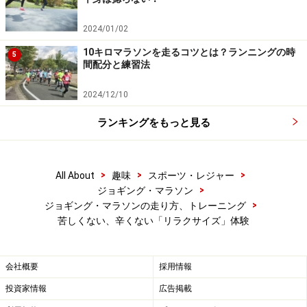
使用しますが、このマシンの場合、手が後ろに引っ張ら
れます。すると胸郭が開き、腕の振りも良くなり呼吸も
2024/01/02
楽になるというわけ。「ちょっとやってみましょう」と
10キロマラソンを走るコツとは？ランニングの時
5
間配分と練習法
新田さんに勧められてやってみました。
2024/12/10
痛いわけでもなく、力を入れるわけでもないので、これ
ランキングをもっと見る
ならいつまででもできそう。汗もかきません。数分おこ
なった後でマシンを離れ、手を後ろに組んでみると、あ
ら不思議、やっとだったのが余裕で左右の手の指が重ね
>
>
>
All About
趣味
スポーツ・レジャー
合いました。ただし、たまにやってもすぐに元に戻って
>
ジョギング・マラソン
しまうので、定期的にやることが大切。年齢に関係なく
>
ジョギング・マラソンの走り方、トレーニング
いつから始めても徐々に体の柔軟性が増してくるそうで
苦しくない、辛くない「リラクサイズ」体験
す。
会社概要
採用情報
これでは可動域を広げるだけのストレッチングをアシス
投資家情報
広告掲載
トするマシンのような気がしますが、ちゃんとインナー