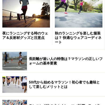
夜にランニングする時のウェ
秋のランニングを楽しむ服装
ア＆反射材グッズと注意点
は？ 快適なウェアコーディネ
ート
長距離が速い人の特徴は？マラソンの正しいフ
ォームの基本要素
弾力性に富み、しなやかな筋肉を作り出す
マシン
50代から始めるマラソン！初心者でも趣味と
して楽しむメリットとは
取材協力していただいた「エリア51」。六本木にある会員
制ジム。外の喧騒がうそのように、中は静寂に包まれてい
た