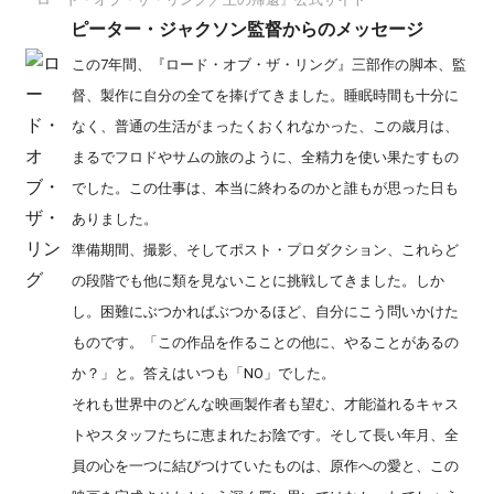
ピーター・ジャクソン監督からのメッセージ
この7年間、『ロード・オブ・ザ・リング』三部作の脚本、監
督、製作に自分の全てを捧げてきました。睡眠時間も十分に
なく、普通の生活がまったくおくれなかった、この歳月は、
まるでフロドやサムの旅のように、全精力を使い果たすもの
でした。この仕事は、本当に終わるのかと誰もが思った日も
ありました。
準備期間、撮影、そしてポスト・プロダクション、これらど
の段階でも他に類を見ないことに挑戦してきました。しか
し。困難にぶつかればぶつかるほど、自分にこう問いかけた
ものです。「この作品を作ることの他に、やることがあるの
か？」と。答えはいつも「NO」でした。
それも世界中のどんな映画製作者も望む、才能溢れるキャス
トやスタッフたちに恵まれたお陰です。そして長い年月、全
員の心を一つに結びつけていたものは、原作への愛と、この