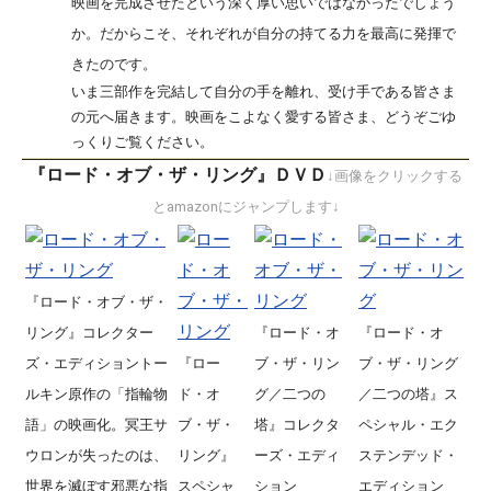
映画を完成させたという深く厚い思いではなかったでしょう
か。だからこそ、それぞれが自分の持てる力を最高に発揮で
きたのです。
いま三部作を完結して自分の手を離れ、受け手である皆さま
の元へ届きます。映画をこよなく愛する皆さま、どうぞごゆ
っくりご覧ください。
『ロード・オブ・ザ・リング』ＤＶＤ
↓画像をクリックする
とamazonにジャンプします↓
『ロード・オブ・ザ・
リング』コレクター
『ロード・オ
『ロード・オ
ズ・エディショントー
『ロー
ブ・ザ・リン
ブ・ザ・リング
ルキン原作の「指輪物
ド・オ
グ／二つの
／二つの塔』ス
語」の映画化。冥王サ
ブ・ザ・
塔』コレクタ
ペシャル・エク
ウロンが失ったのは、
リング』
ーズ・エディ
ステンデッド・
世界を滅ぼす邪悪な指
スペシャ
ション
エディション