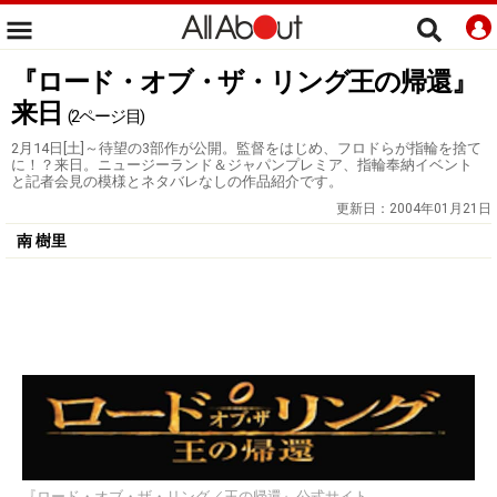
『ロード・オブ・ザ・リング王の帰還』
来日
(2ページ目)
2月14日[土]～待望の3部作が公開。監督をはじめ、フロドらが指輪を捨て
に！？来日。ニュージーランド＆ジャパンプレミア、指輪奉納イベント
と記者会見の模様とネタバレなしの作品紹介です。
更新日：
2004年01月21日
南 樹里
『ロード・オブ・ザ・リング／王の帰還』公式サイト