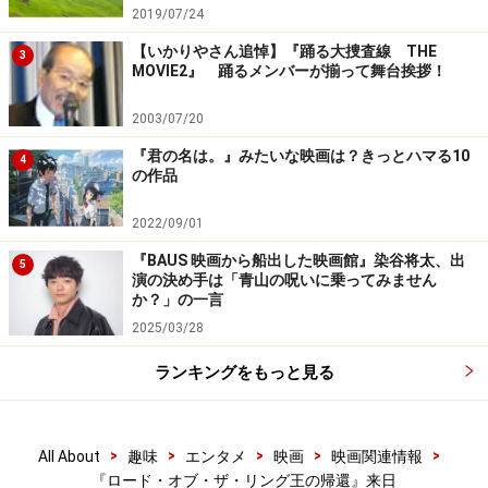
2019/07/24
【いかりやさん追悼】『踊る大捜査線 THE
3
MOVIE2』 踊るメンバーが揃って舞台挨拶！
2003/07/20
『君の名は。』みたいな映画は？きっとハマる10
4
の作品
2022/09/01
『BAUS 映画から船出した映画館』染谷将太、出
5
演の決め手は「青山の呪いに乗ってみません
か？」の一言
2025/03/28
ランキングをもっと見る
>
>
>
>
>
All About
趣味
エンタメ
映画
映画関連情報
『ロード・オブ・ザ・リング王の帰還』来日