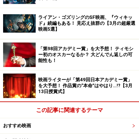
ライアン・ゴズリングのSF映画、『ウィキッ
ド』続編もある！ 見応え抜群の【3月の超厳選
映画5選】
「第98回アカデミー賞」を大予想！ ティモシ
ー初のオスカーなるか？ 大どんでん返しの可
能性も！
映画ライターが「第49回日本アカデミー賞」
を大予想！ 作品賞の“本命”はやはり…!?【3月
13日授賞式】
この記事に関連するテーマ
おすすめ映画