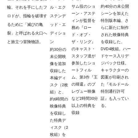
サム役のショ
約40分の未公開
輪。それを手にしたフ
ル・エク
ーン・アステ
シーンを加えた
ロドが、指輪を破壊す
ステンデ
ィンが監督を
特別版本編、さ
るために「滅びの亀
ッド・エ
務め『ロー
らに新たに制作
裂」と呼ばれる火口へ
ディショ
ド・オブ・
された映像特典
と旅立つ冒険物語。
ン
ザ・リング』
を収録した、
のキャスト・
DVD4枚組。ハー
約30分の
スタッフ達が
ドケース入りデ
未公開映
参加したショ
ジパック仕様。
像を追加
ートフィル
キャラクターの
収録した
ム、第3作『王
図案が印刷され
本編ディ
の帰還』のプ
た『モルドール
スク（2枚
レヴュー映像
特別通行許可
組）と、
など2時間30分
証』も入ってい
約6時間の
以上の特典を
る。
映像特典
収録
を収録し
た特典デ
ィスク（2
枚組）を