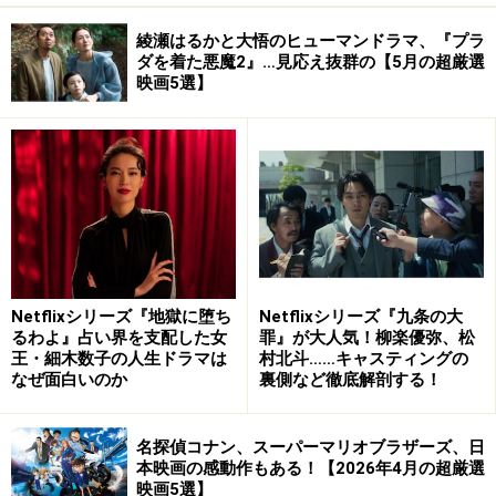
綾瀬はるかと大悟のヒューマンドラマ、『プラ
ダを着た悪魔2』…見応え抜群の【5月の超厳選
映画5選】
Netflixシリーズ『地獄に堕ち
Netflixシリーズ『九条の大
るわよ』占い界を支配した女
罪』が大人気！柳楽優弥、松
王・細木数子の人生ドラマは
村北斗……キャスティングの
なぜ面白いのか
裏側など徹底解剖する！
名探偵コナン、スーパーマリオブラザーズ、日
本映画の感動作もある！【2026年4月の超厳選
映画5選】