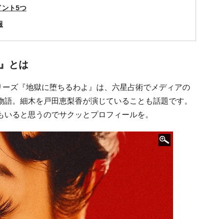
ント5つ
報
よ』とは
lixシリーズ『地獄に堕ちるわよ』は、六星占術でメディアの
物語。細木を戸田恵梨香が演じていることも話題です。
もいると思うのでサクッとプロフィールを。