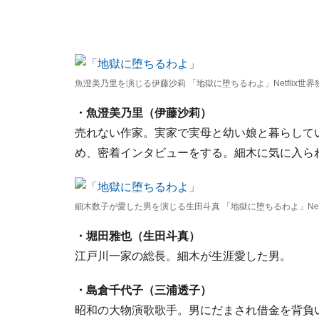
魚澄美乃里を演じる伊藤沙莉 「地獄に堕ちるわよ」Netflix世
・魚澄美乃里（伊藤沙莉）
売れない作家。実家で実母と幼い娘と暮らして
め、密着インタビューをする。細木に気に入ら
細木数子が愛した男を演じる生田斗真 「地獄に堕ちるわよ」Netf
・堀田雅也（生田斗真）
江戸川一家の総長。細木が生涯愛した男。
・島倉千代子（三浦透子）
昭和の大物演歌歌手。男にだまされ借金を背負