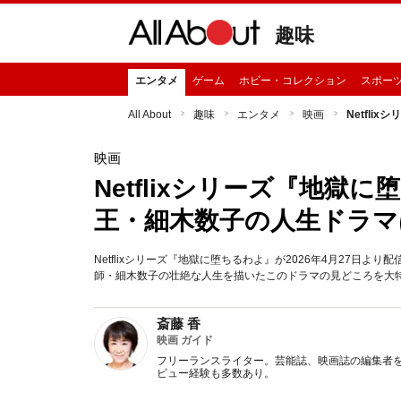
趣味
エンタメ
ゲーム
ホビー・コレクション
スポー
All About
趣味
エンタメ
映画
Netfl
映画
Netflixシリーズ『地
王・細木数子の人生ドラマ
Netflixシリーズ『地獄に堕ちるわよ』が2026年4月27日
師・細木数子の壮絶な人生を描いたこのドラマの見どころを大特集
斎藤 香
映画 ガイド
フリーランスライター。芸能誌、映画誌の編集者を
ビュー経験も多数あり。