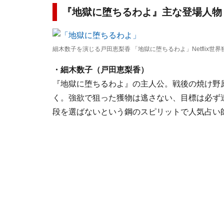
『地獄に堕ちるわよ』主な登場人物
細木数子を演じる戸田恵梨香 「地獄に堕ちるわよ」Netflix世
・細木数子（戸田恵梨香）
『地獄に堕ちるわよ』の主人公。戦後の焼け野
く。強欲で狙った獲物は逃さない、目標は必ず
段を選ばないという鋼のスピリットで人気占い