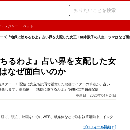
ツ・レジャー
ペット
ixシリーズ『地獄に堕ちるわよ』占い界を支配した女王・細木数子の人生ドラマはなぜ面
獄に堕ちるわよ』占い界を支配した女
はなぜ面白いのか
より配信スタート！ 配信に先立ち試写で鑑賞した映画ライターの筆者が、占い
します。※画像：「地獄に堕ちるわよ」Netflix世界独占配信
更新日：2026年04月24日
経て、現在、映画を中心にWEB、紙媒体などで取材執筆活動中。インタ
プロフィール詳細