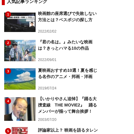
人気記事ランキング
映画館の座席選びで失敗しない
1
方法とは？ベスポジの探し方
2022/02/02
『君の名は。』みたいな映画
2
は？きっとハマる10の作品
2022/09/01
夏映画おすすめ10選！夏を感じ
3
る名作のアニメ・邦画・洋画
2019/07/24
【いかりやさん追悼】『踊る大
4
捜査線 THE MOVIE2』 踊る
メンバーが揃って舞台挨拶！
2003/07/20
評論家以上？ 映画を語るタレン
5