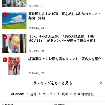
2022/09/01
夏映画おすすめ10選！夏を感じる名作のアニメ・
3
邦画・洋画
2019/07/24
【いかりやさん追悼】『踊る大捜査線 THE
4
MOVIE2』 踊るメンバーが揃って舞台挨拶！
2003/07/20
評論家以上？ 映画を語るタレント・著名人を紹介
5
2015/08/03
ランキングをもっと見る
>
>
>
>
All About
趣味
エンタメ
映画
映画関連情報