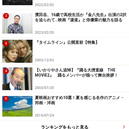
2022/02/02
濱田岳、16歳で高校生活か『金八先生』出演の2択
2
を迫られて…映画『湯道』と俳優業の魅力を語る
2023/02/20
『タイムライン』公開直前【特集】
3
2003/12/03
【いかりやさん追悼】『踊る大捜査線 THE
4
MOVIE2』 踊るメンバーが揃って舞台挨拶！
2003/07/20
夏映画おすすめ10選！夏を感じる名作のアニメ・
5
邦画・洋画
2019/07/24
ランキングをもっと見る