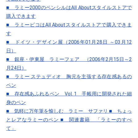
■ ラミー2000のペンシルはAll Aboutスタイルストアで
購入できます
■ ラミーピコはAll Aboutスタイルストアで購入できま
す
■ ドイツ・デザイン展（2006年01月28日 ～03月12
日）
■ 銀座・伊東屋 ラミーフェア （2006年2月15日～2
月24日）
■ ラミー ステュディオ 胸元を主張する存在感あるの
ペン
■ 存在感あふれるペン Vol. 1 手帳用に開発された細
身のペン
■ 気軽に万年筆を愉しむ ラミー サファリ
■ ちょっ
とレアなラミーのペン
■ 関連書籍 「ラミーのすべ
て」