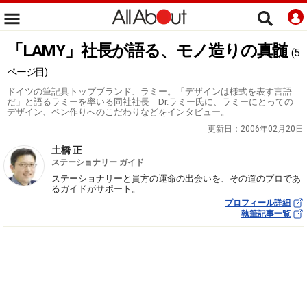
「LAMY」社長が語る、モノ造りの真髄
(5
ページ目)
ドイツの筆記具トップブランド、ラミー。「デザインは様式を表す言語
だ」と語るラミーを率いる同社社長 Dr.ラミー氏に、ラミーにとっての
デザイン、ペン作りへのこだわりなどをインタビュー。
更新日：
2006年02月20日
土橋 正
ステーショナリー ガイド
ステーショナリーと貴方の運命の出会いを、その道のプロであ
るガイドがサポート。
プロフィール詳細
執筆記事一覧