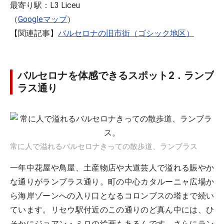
最寄り駅：L3 Liceu
（
Googleマップ
）
【関連記事】
バルセロナの旧市街（ゴシック地区）
バルセロナを体感できるスポット2．ランブ
ラス通り
常に人で溢れるバルセロナきっての散歩道、ランブラス
一年中花屋や鳥屋、土産物店や大道芸人で溢れる賑やか
な通りがランブラス通り。町の中心カタルーニャ広場か
ら海岸ゾーンへの入り口となるコロンブスの塔まで続い
ています。リセウ駅付近のこの通りのど真ん中には、ひ
そかにジョアン・ミロの絵画もあるんです。さらにラン