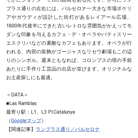
ブラス通りの左右には、バルセロナ一大きな市場ボケリ
アやガウディが設計した街灯があるレイアール広場、
1800年代後半にできた古いレトロな雰囲気がかえってモ
ダンな印象を与えるカフェ・デ・オペラやパティスリー
エスクリバなどの素敵なカフェもあります。オペラが行
われる、内部の装飾がゴージャスなリセウ劇場もこの辺
りのシンボル。週末ともなれば、コロンブスの塔の手前
あたりに手作り工芸品の出店が並びます。オリジナルな
お土産探しにも最適。
＜DATA＞
■Las Ramblas
最寄り駅：L1、L3 Pl.Catalunya
（
Googleマップ
）
【関連記事】
ランブラス通り／バルセロナ