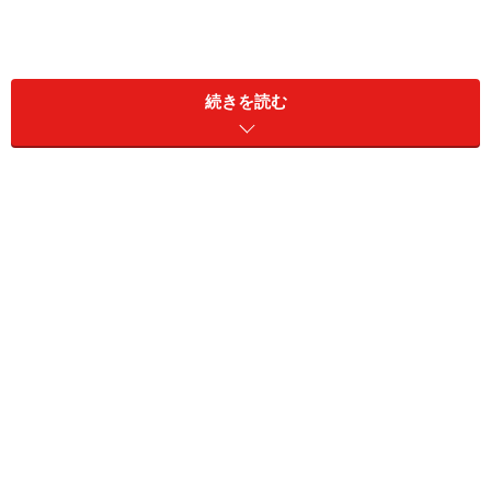
通りには、お土産物の屋台があったり、大道芸人や似顔
続きを読む
絵描きがいたり。ただぶらぶら歩くだけでも十分楽しい
のですが、せっかくならこの通りを中心に1日もしくは
半日でプランを組んでみるのもおすすめ。
■ランブラス通りの治安
2017年には暴走車によるテロがあったランブラス通りで
すが、現在は通常通り賑わいが戻っています。人が多い
分スリもいるので要注意。手荷物には気を付けてくださ
い。
■通り上にある見落とせないポイント
カタルーニャ広場から港へ下っていくと、通りが始まっ
てすぐの地下鉄カタルーニャ広場駅を越えたところに古