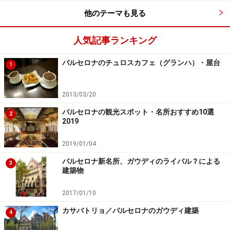
住所：La Rambla 85 -89
他のテーマも見る
TEL：(34) 93 318 2017
開店時間：8:00～20:30（店によって営業時間は異なる）
人気記事ランキング
定休日：日曜
バルセロナのチュロスカフェ（グランハ）・屋台
1
2013/03/20
ヨーロッパを代表する歌劇場リセウ大劇場
バルセロナの観光スポット・名所おすすめ10選
2
2019
2019/01/04
玄関、ホール、休憩室、絵画のコレクション展示場などがガ
イド付きで見学できます
バルセロナ新名所、ガウディのライバル？による
3
建築物
ランブラス通りのちょうど中央辺り、下って右手側に、
2017/01/10
バルセロナがスペインの中でもブルジョワ階級の多い裕
福な都市だった面影を残す、壮大なリセウ大劇場があり
カサバトリョ／バルセロナのガウディ建築
4
ます。1845年に建築が開始され、1847年に完成した当初