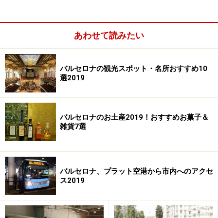
い水道があります。ここは地元の強豪サッカーチームFC
バルセロナのファンが試合の後に集うメッカ。サッカー
あわせて読みたい
ファンならずとも、「この水道の水を飲んだ人は、必ず
もう1度バルセロナに戻ってくる……」という言い伝えが
あることから、プチ名所として知る人ぞ知る場所です。
バルセロナの観光スポット・名所おすすめ10
選2019
バルセロナのお土産2019！おすすめお菓子＆
雑貨7選
バルセロナ、プラット空港から市内へのアクセ
ス2019