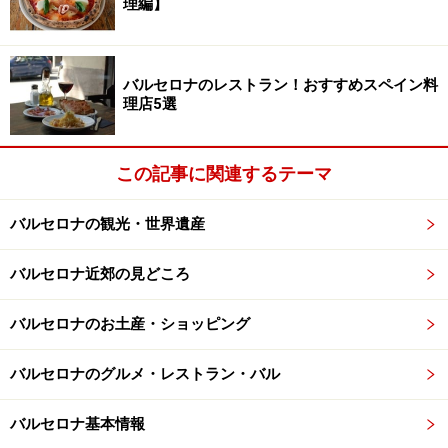
理編】
市場は午前中のほうが活気があり、生鮮野菜や魚介などは品
数が豊富。
バルセロナのレストラン！おすすめスペイン料
理店5選
別名ボケリア市場と街の人に親しまれているバルセロナ
一大きな市場です。スペイン中と言わず世界のいろんな
この記事に関連するテーマ
食物で溢れる活気のある場所なので、何も購入するつも
りがなくても十分すぎるくらい楽しいのです。市場内に
バルセロナの観光・世界遺産
は新鮮な食材で郷土料理が食べられるバルや、とれたて
のシーフードの揚げ物店、絞りたてミックスジュース店
バルセロナ近郊の見どころ
など、さくっと味わえるところもあり、お祭りの屋台を
はしごするかのようなワクワク感が味わえます。
バルセロナのお土産・ショッピング
＜DATA＞
バルセロナのグルメ・レストラン・バル
■
Mercado de Sant Josep
（サン・ジュセップ市場（ボ
バルセロナ基本情報
ケリア））