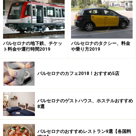
この水道を少し過ぎたあたりの左の側道に、20世紀前半
にでき、当時の面影のままの老舗カフェ「
カフェ・デ・
ロペラ
」が。このカフェで一休みするのもいいかもしれ
ません。
バルセロナの地下鉄、チケッ
バルセロナのタクシー、料金
ト料金や運行時間2019
や乗り方2019
さらに下ってリセウ駅近くに来たら足元にご注意を！ ミ
ロの絵画が路面に描かれています。
バルセロナのカフェ2018！おすすめ5店
これだけ押さえておいたら、次にランブラス通りに面す
る、または周辺の名所をカタルーニャ広場方面から見て
バルセロナのゲストハウス、ホステルおすすめ
いきましょう。
8選
バルセロナ一の台所サンジュセップ市場
バルセロナのおすすめレストラン9選【各国料