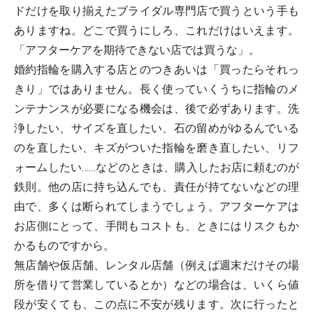
ドだけを取り揃えたブライダル専門店で買うという手も
ありますね。どこで買うにしろ、これだけはいえます。
「アフターケアを期待できない店では買うな」。
婚約指輪を購入する店とのつきあいは「買ったらそれっ
きり」ではありません。長く使っていくうちに指輪のメ
ンテナンスが必要になる機会は、後で必ずあります。洗
浄したい、サイズを直したい、石の留めがゆるんでいる
のを直したい、キズがついた指輪を磨き直したい、リフ
ォームしたい……などのときは、購入したお店に頼むのが
鉄則。他の店に持ち込んでも、責任が持てないなどの理
由で、多くは断られてしまうでしょう。アフターケアは
お店側にとって、手間もコストも、ときにはリスクもか
かるものですから。
無店舗や仮店舗、レンタル店舗（例えば週末だけその場
所を借りて営業しているとか）などの場合は、いくら値
段が安くても、この点に不安が残ります。次に行ったと