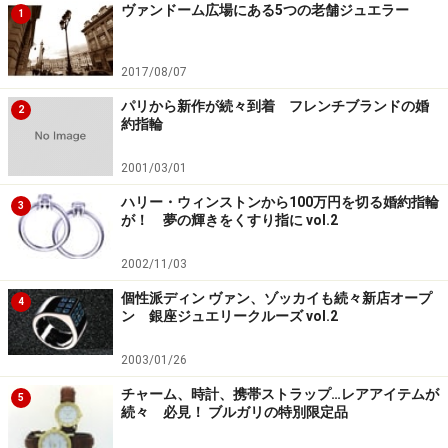
ヴァンドーム広場にある5つの老舗ジュエラー
1
2017/08/07
パリから新作が続々到着 フレンチブランドの婚
2
約指輪
2001/03/01
ハリー・ウィンストンから100万円を切る婚約指輪
3
が！ 夢の輝きをくすり指に vol.2
2002/11/03
個性派ディン ヴァン、ゾッカイも続々新店オープ
4
ン 銀座ジュエリークルーズ vol.2
2003/01/26
チャーム、時計、携帯ストラップ…レアアイテムが
5
続々 必見！ ブルガリの特別限定品