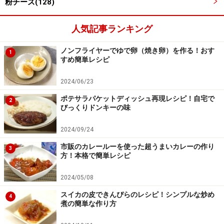
粉チーズ(128)
人気記事ランキング
ノンフライヤーでゆで卵（焼き卵）を作る！おす
1
すめ簡単レシピ
2024/06/23
ポテサラパケットディッシュ再現レシピ！自宅で
2
びっくりドンキーの味
2024/09/24
市販のカレールーを使った超うまいカレーの作り
3
方！本格で簡単レシピ
2024/05/08
スイカの皮できんぴらのレシピ！シンプルな炒め
4
煮の簡単な作り方