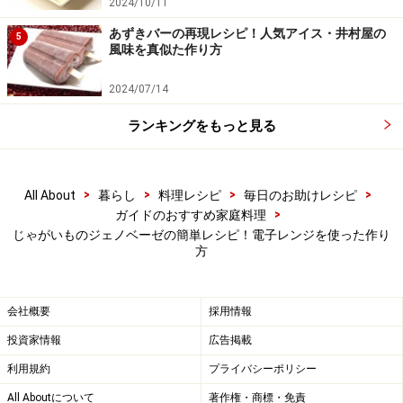
2024/10/11
バジルソースを加える
5
あずきバーの再現レシピ！人気アイス・井村屋の
じゃがいもの裏表をカリッと焼いたら火を止め、バジル
5
風味を真似た作り方
ソースを加えてからめる。
2024/07/14
ランキングをもっと見る
>
>
>
>
All About
暮らし
料理レシピ
毎日のお助けレシピ
>
ガイドのおすすめ家庭料理
じゃがいものジェノベーゼの簡単レシピ！電子レンジを使った作り
方
会社概要
採用情報
投資家情報
広告掲載
利用規約
プライバシーポリシー
All Aboutについて
著作権・商標・免責