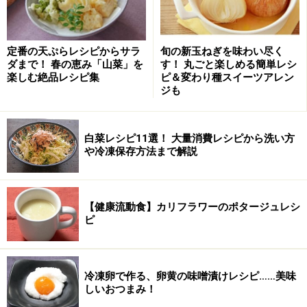
抜きしてザルに上げ、耐熱容器に並べてラップをして電
子レンジに4分かけて、1～2分蒸らす。
定番の天ぷらレシピからサラ
旬の新玉ねぎを味わい尽く
ダまで！ 春の恵み「山菜」を
す！ 丸ごと楽しめる簡単レシ
楽しむ絶品レシピ集
ピ＆変わり種スイーツアレン
ジも
白菜レシピ11選！ 大量消費レシピから洗い方
や冷凍保存方法まで解説
【健康流動食】カリフラワーのポタージュレシ
ピ
冷凍卵で作る、卵黄の味噌漬けレシピ……美味
しいおつまみ！