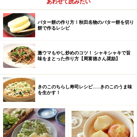
あわせて読みたい
バター餅の作り方！秋田名物のバター餅を切り
餅で作るレシピ
激ウマもやし炒めのコツ！ シャキシャキで旨
味をまとった作り方【周富徳さん奨励】
きのこのちらし寿司レシピ……きのこのうま味
を生かす！
じゃがいものジェノベーゼの作り方・手順
■
じゃがいものジェノベーゼの作り方
じゃがいもの皮をむき下準備をする
1
じゃがいもは皮をむいて1cm厚に切り、水に浸してアク