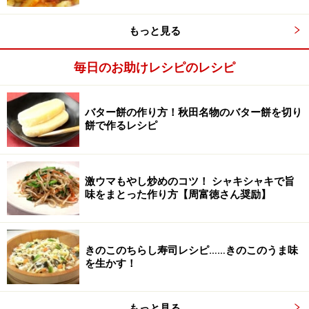
もっと見る
毎日のお助けレシピのレシピ
バター餅の作り方！秋田名物のバター餅を切り
エリンギ・ベーコンを炒める
3
餅で作るレシピ
フライパンにオリーブ油大さじ1を入れて火にかけ、ベ
ーコンとエリンギを炒め、軽く塩こしょうする。
激ウマもやし炒めのコツ！ シャキシャキで旨
味をまとった作り方【周富徳さん奨励】
きのこのちらし寿司レシピ……きのこのうま味
を生かす！
もっと見る