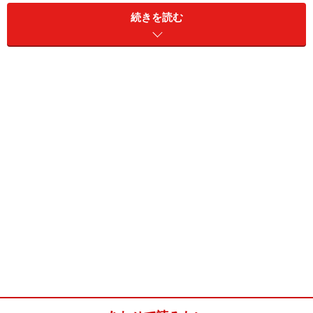
じゃがいものジェノベーゼ(2～3人分)
続きを読む
■
じゃがいものジェノベーゼの材料
じゃがいも
小さめ3個（350g）
エリンギ
60g
ベーコン
2枚
バジルソース
大さじ1と1/2
塩
適量
こしょう
適量
オリーブオイル
大さじ2弱
粉チーズ
適量