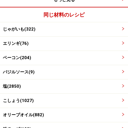
同じ材料のレシピ
じゃがいも(322)
エリンギ(76)
ベーコン(204)
バジルソース(9)
じゃがいもを炒める
4
塩(2850)
ベーコンとエリンギを向こう側に押し寄せ、あいた場所
にオリーブ油を足してじゃがいもを焼き、軽く塩こしょ
こしょう(1027)
うする。
オリーブオイル(882)
ベーコンとエリンギを一旦取り出しても良い。