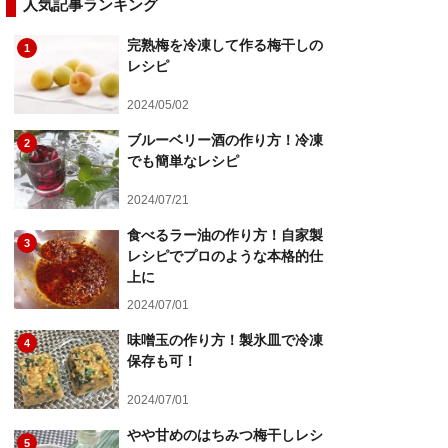
人気記事ランキング
完熟梅を冷凍して作る梅干しの
1
レシピ
2024/05/02
ブルーベリー酒の作り方！冷凍
2
でも簡単なレシピ
2024/07/21
食べるラー油の作り方！自家製
3
レシピでプロのような本格的仕
上に
2024/07/01
味噌玉の作り方！製氷皿で冷凍
4
保存も可！
2024/07/01
やや甘めのはちみつ梅干しレシ
5