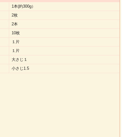
1本(約300g）
2枚
2本
10枚
１片
１片
大さじ１
小さじ1.5