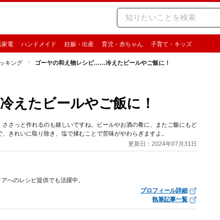
活家電
ハンドメイド
妊娠・出産
育児・赤ちゃん
子育て・キッズ
ッキング
ゴーヤの和え物レシピ……冷えたビールやご飯に！
…冷えたビールやご飯に！
、ささっと作れるのも嬉しいですね。ビールやお酒の肴に、またご飯にもど
で、きれいに取り除き、塩で揉むことで苦味がやわらぎますよ。
更新日：2024年07月31日
ィアへのレシピ提供でも活躍中。
プロフィール詳細
執筆記事一覧