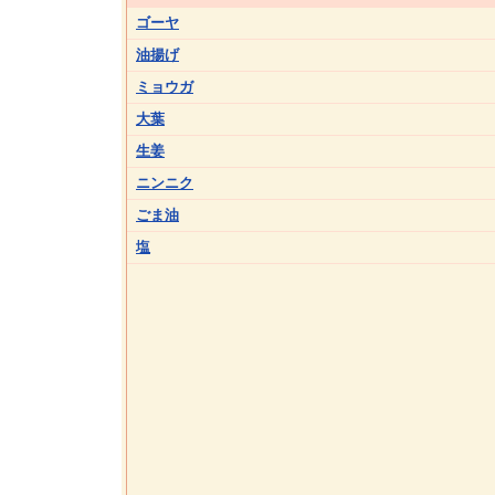
ゴーヤ
油揚げ
ミョウガ
大葉
生姜
ニンニク
ごま油
塩