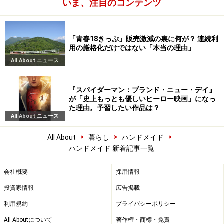
いま、注目のコンテンツ
「青春18きっぷ」販売激減の裏に何が？ 連続利
用の厳格化だけではない「本当の理由」
All About ニュース
『スパイダーマン：ブランド・ニュー・デイ』
が「史上もっとも優しいヒーロー映画」になっ
た理由。予習したい作品は？
All About ニュース
>
>
>
All About
暮らし
ハンドメイド
ハンドメイド 新着記事一覧
会社概要
採用情報
投資家情報
広告掲載
利用規約
プライバシーポリシー
All Aboutについて
著作権・商標・免責