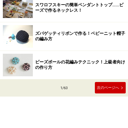
スワロフスキーの簡単ペンダントトップ……ビ
ーズで作るネックレス！
ズパゲッティリボンで作る！ベビーニット帽子
の編み方
ビーズボールの花編みテクニック！上級者向け
の作り方
次のページへ
1
/
63