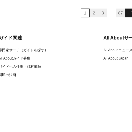
...
1
2
3
87
ガイド関連
All Abou
専門家サーチ（ガイドを探す）
All About ニュー
All Aboutガイド募集
All About Japan
ガイドへの仕事・取材依頼
国民の決断