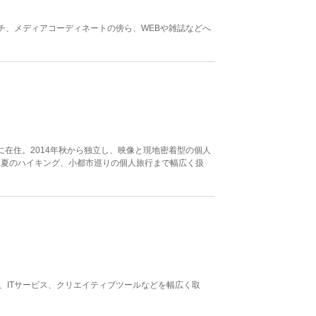
チ、メディアコーディネートの傍ら、WEBや雑誌などへ
に在住。2014年秋から独立し、映像と現地密着型の個人
、夏のハイキング、小都市巡りの個人旅行まで幅広く扱
、ITサービス、クリエイティブツールなどを幅広く取