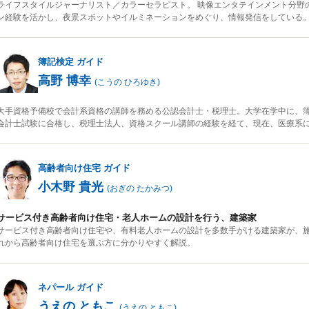
ライフスタイルジャーナリスト／カラーセラピスト。 映像エンタテインメント分野
ン経験を活かし、夜景スポットやイルミネーションをめぐり、情報発信をしている
簿記検定
ガイド
高野 博幸
(
こうの ひろゆき
)
大手資格予備校で会計系資格の講師を務める公認会計士・税理士。大学在学中に、簿
会計士試験に合格し、税理士法人、資格スクール講師の経験を経て、現在、医療系
高齢者向け住宅
ガイド
小木野 貴光
(
おぎの たかみつ
)
サービス付き高齢者向け住宅・老人ホームの設計を行う、建築家
サービス付き高齢者向け住宅や、有料老人ホームの設計を多数手がける建築家が、
れから高齢者向け住宅を選ぶ方に分かりやすく解説。
ネパール
ガイド
うえの ともこ
(
うえの ともこ
)