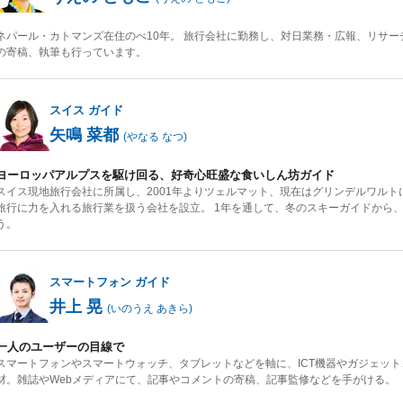
ネパール・カトマンズ在住のべ10年。 旅行会社に勤務し、対日業務・広報、リサー
の寄稿、執筆も行っています。
スイス
ガイド
矢鳴 菜都
(
やなる なつ
)
ヨーロッパアルプスを駆け回る、好奇心旺盛な食いしん坊ガイド
スイス現地旅行会社に所属し、2001年よりツェルマット、現在はグリンデルワルト
旅行に力を入れる旅行業を扱う会社を設立。 1年を通して、冬のスキーガイドから
う。
スマートフォン
ガイド
井上 晃
(
いのうえ あきら
)
一人のユーザーの目線で
スマートフォンやスマートウォッチ、タブレットなどを軸に、ICT機器やガジェット
材。雑誌やWebメディアにて、記事やコメントの寄稿、記事監修などを手がける。