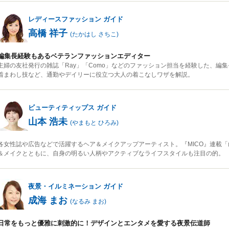
レディースファッション
ガイド
高橋 祥子
(
たかはし さちこ
)
編集長経験もあるベテランファッションエディター
主婦の友社発行の雑誌「Ray」「Como」などのファッション担当を経験した、編
着まわし技など、通勤やデイリーに役立つ大人の着こなしワザを解説。
ビューティティップス
ガイド
山本 浩未
(
やまもと ひろみ
)
各女性誌や広告などで活躍するヘア＆メイクアップアーティスト。『MICO』連載
＆メイクとともに、自身の明るい人柄やアクティブなライフスタイルも注目の的。
夜景・イルミネーション
ガイド
成海 まお
(
なるみ まお
)
日常をもっと優雅に刺激的に！デザインとエンタメを愛する夜景伝道師