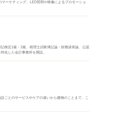
のマーケティング、LED照明や映像によるプロモーショ
。
記検定1級・2級、税理士試験簿記論・財務諸表論、公認
に特化した会計事務所を開設。
施設ごとのサービスやケアの違いから建物のことまで、こ