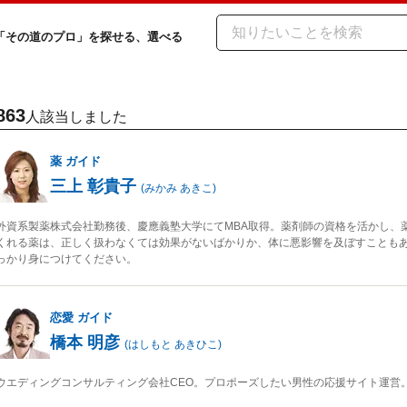
「その道のプロ」を探せる、選べる
863
人該当しました
薬
ガイド
三上 彰貴子
(
みかみ あきこ
)
外資系製薬株式会社勤務後、慶應義塾大学にてMBA取得。薬剤師の資格を活かし、
くれる薬は、正しく扱わなくては効果がないばかりか、体に悪影響を及ぼすことも
っかり身につけてください。
恋愛
ガイド
橋本 明彦
(
はしもと あきひこ
)
ウエディングコンサルティング会社CEO。プロポーズしたい男性の応援サイト運営