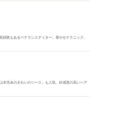
集長経験もあるベテランエディター。着やせテクニック、
「山本浩未のきれいのソース」も人気。好感度の高いヘア