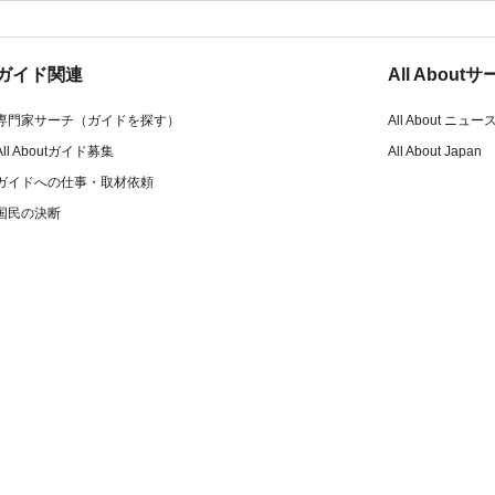
ガイド関連
All Abou
専門家サーチ（ガイドを探す）
All About ニュー
All Aboutガイド募集
All About Japan
ガイドへの仕事・取材依頼
国民の決断