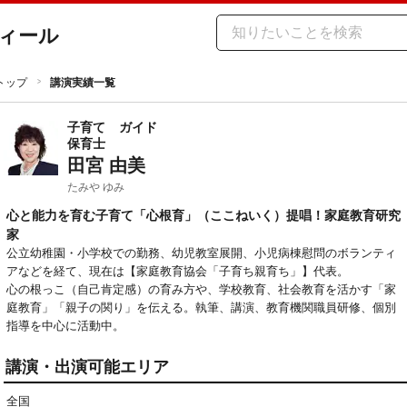
ィール
トップ
講演実績一覧
子育て
ガイド
保育士
田宮 由美
たみや ゆみ
心と能力を育む子育て「心根育」（ここねいく）提唱！家庭教育研究
家
公立幼稚園・小学校での勤務、幼児教室展開、小児病棟慰問のボランティ
アなどを経て、現在は【家庭教育協会「子育ち親育ち」】代表。

心の根っこ（自己肯定感）の育み方や、学校教育、社会教育を活かす「家
庭教育」「親子の関り」を伝える。執筆、講演、教育機関職員研修、個別
指導を中心に活動中。
講演・出演可能エリア
全国