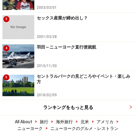
2003/03/01
セックス産業が締め出し？
3
2001/03/28
羽田～ニューヨーク直行便就航
4
2010/11/30
セントラルパークの見どころやイベント・楽しみ
5
方
2018/02/09
ランキングをもっと見る
>
>
>
>
>
All About
旅行
海外旅行
北米
アメリカ
>
ニューヨーク
ニューヨークのグルメ・レストラン