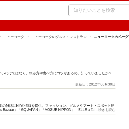
ニューヨーク
ニューヨークのグルメ・レストラン
ニューヨークのベーグ
ン
いいわけではなく、頼み方や食べ方にコツがあるの、知っていましたか？
更新日：2012年06月30日
本の雑誌にNYの情報を提供。ファッション、グルメやアート・スポット紹
azaar」「GQ JAPAN」「VOGUE NIPPON」「ELLE a Table」など。
...続きを読む