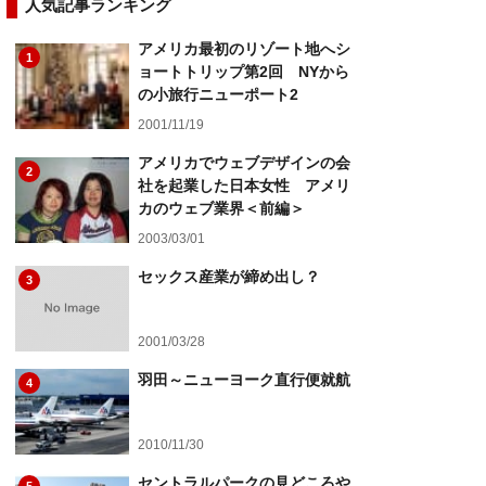
人気記事ランキング
アメリカ最初のリゾート地へシ
1
ョートトリップ第2回 NYから
の小旅行ニューポート2
2001/11/19
アメリカでウェブデザインの会
2
社を起業した日本女性 アメリ
カのウェブ業界＜前編＞
2003/03/01
セックス産業が締め出し？
3
2001/03/28
羽田～ニューヨーク直行便就航
4
2010/11/30
セントラルパークの見どころや