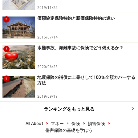
2019/11/25
価額協定保険特約と新価保険特約の違い
3
2015/07/14
水難事故、海難事故に保険でどう備えるか？
4
2020/06/23
地震保険の補償に上乗せして100％全額カバーする
5
方法
2019/09/19
ランキングをもっと見る
>
>
>
>
All About
マネー
保険
損害保険
傷害保険の基礎を学ぼう