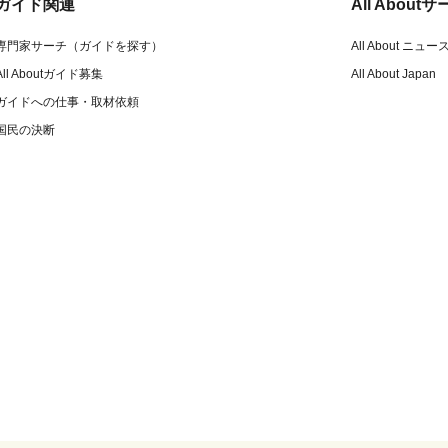
ガイド関連
All Abou
専門家サーチ（ガイドを探す）
All About ニュー
All Aboutガイド募集
All About Japan
ガイドへの仕事・取材依頼
国民の決断