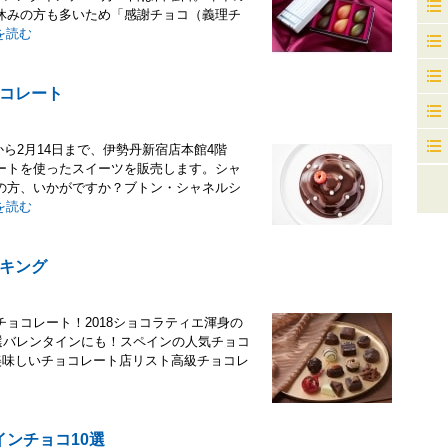
休みの方も多いため「感謝チョコ（義理チ
を読む
コレート
から2月14日まで、伊勢丹新宿店本館4階
ートを使ったスイーツを販売します。シャ
の方、いかがですか？ブトン・シャネルシ
を読む
キング
ョコレート！2018ショコラティエ渾身の
7選バレンタインにも！スペインの人気チョコ
美味しいチョコレート店リスト高級チョコレ
ンチョコ10選