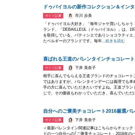
ドゥバイヨルの新作コレクション＆インタ
市川 歩美
ガイド記事
「ドゥバイヨル大好き」「毎年ジャケ買いしちゃう
ランド、「DEBAILLEUL（ドゥバイヨル）」は、1
を取得している、パティシエでありショコラティエ、
たベルギーのブランドです。毎年...
続きを読む
喜ばれる王道のバレンタインチョコレート2
下井 美奈子
ガイド記事
相手に喜んでもらえる王道ブランドのチョコレート
ではありますが、バレンタインデーには義理でも本
手の方に喜んでいただきたいですよね。王道ブラン
じで、その価値もわかっていただき、喜んでいただけ.
自分へのご褒美チョコレート2016厳選バ
下井 美奈子
ガイド記事
＜最新バレンタイン関連記事はこちらからチェック
ドの一つ自分への｢ご褒美チョコレート」2016年の