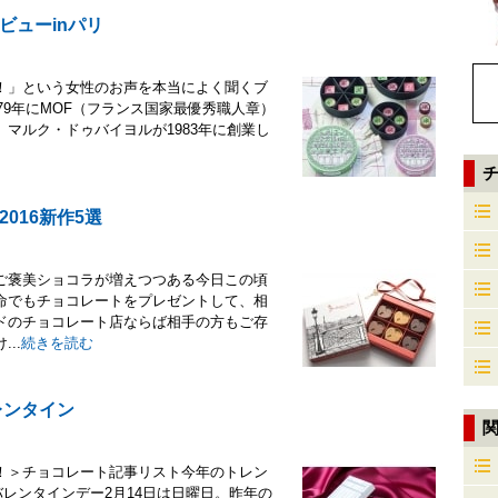
ビューinパリ
！」という女性のお声を本当によく聞くブ
979年にMOF（フランス国家最優秀職人章）
マルク・ドゥバイヨルが1983年に創業し
016新作5選
ご褒美ショコラが増えつつある今日この頃
命でもチョコレートをプレゼントして、相
ドのチョコレート店ならば相手の方もご存
..
続きを読む
レンタイン
！＞チョコレート記事リスト今年のトレン
バレンタインデー2月14日は日曜日。昨年の