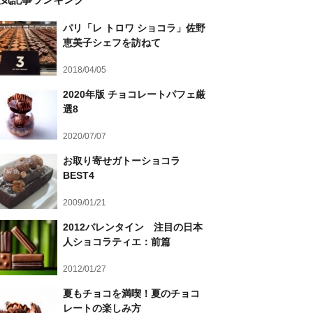
パリ「レ トロワ ショコラ」佐野
恵美子シェフを訪ねて
2018/04/05
2020年版 チョコレートパフェ厳
選8
2020/07/07
お取り寄せガトーショコラ
BEST4
2009/01/21
2012バレンタイン 注目の日本
人ショコラティエ：前篇
2012/01/27
夏もチョコを満喫！夏のチョコ
レートの楽しみ方