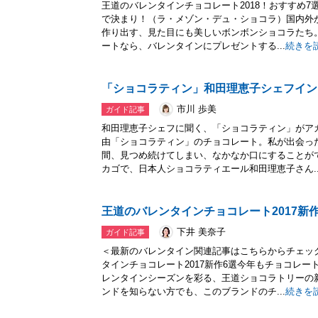
王道のバレンタインチョコレート2018！おすすめ7
で決まり！（ラ・メゾン・デュ・ショコラ）国内外
作り出す、見た目にも美しいボンボンショコラたち
ートなら、バレンタインにプレゼントする...
続きを
「ショコラティン」和田理恵子シェフイン
市川 歩美
ガイド記事
和田理恵子シェフに聞く、「ショコラティン」がア
由「ショコラティン」のチョコレート。私が出会っ
間、見つめ続けてしまい、なかなか口にすることが
カゴで、日本人ショコラティエール和田理恵子さん..
王道のバレンタインチョコレート2017新作
下井 美奈子
ガイド記事
＜最新のバレンタイン関連記事はこちらからチェッ
タインチョコレート2017新作6選今年もチョコレー
レンタインシーズンを彩る、王道ショコラトリーの
ンドを知らない方でも、このブランドのチ...
続きを