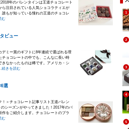
選2018年のバレンタインは王道チョコレート
から注目されている人気ショコラティエが
1
。誰もが知っている憧れの王道のチョコレ
読む
タビュー
2
カデミー賞のギフトに8年連続で選ばれる理
たチョコレートの中でも、こんなに長い時
できなかったものは稀です。アメリカ・シ
3
.
続きを読む
6選
4
ク！＞チョコレート記事リスト王道バレン
トのシーズンがやってきました！2017年のバ
新作をご紹介します。チョコレートのブラ
読む
5