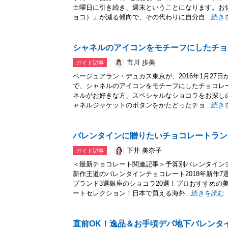
土曜日に引き続き、週末ということになります。お
ョコ）」が減る傾向で、その代わりに自分自...
続き
シャネルのアイコンをモチーフにしたチョ
市川 歩美
ガイド記事
ベージュアラン・デュカス東京が、2016年1月27日
で、シャネルのアイコンをモチーフにしたチョコレ
ネルがお好きな方、スペシャルなショコラをお探し
ャネルジャケットのボタンをかたどったチョ...
続き
バレンタインに贈りたいチョコレートラン
下井 美奈子
ガイド記事
＜最新チョコレート関連記事＞予算別バレンタインチ
新作王道のバレンタインチョコレート2018年新作
ブランド3選銀座のショコラ20選！プロおすすめの
ートセレクション！日本で買える海外...
続きを読む
直前OK！逸品＆お手頃デパ地下バレンタイ