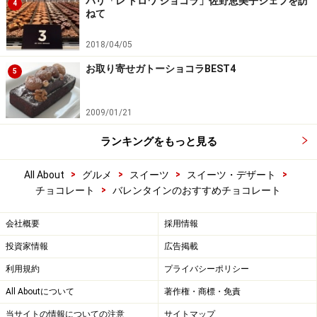
パリ「レ トロワ ショコラ」佐野恵美子シェフを訪
4
ねて
2018/04/05
お取り寄せガトーショコラBEST4
5
2009/01/21
ランキングをもっと見る
>
>
>
>
All About
グルメ
スイーツ
スイーツ・デザート
>
チョコレート
バレンタインのおすすめチョコレート
会社概要
採用情報
投資家情報
広告掲載
利用規約
プライバシーポリシー
All Aboutについて
著作権・商標・免責
当サイトの情報についての注意
サイトマップ