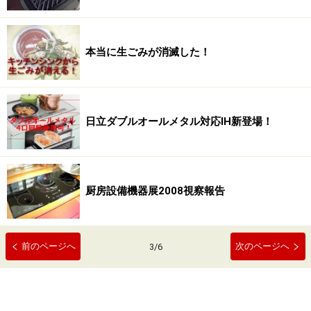
本当に生ごみが消滅した！
日立ダブルオールメタル対応IH新登場！
厨房設備機器展2008視察報告
前のページへ
次のページへ
3
/
6