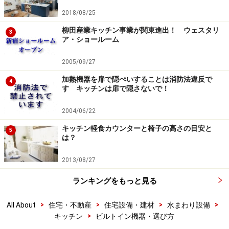
2018/08/25
柳田産業キッチン事業が関東進出！ ウェスタリ
3
ア・ショールーム
2005/09/27
加熱機器を扉で隠ぺいすることは消防法違反で
4
す キッチンは扉で隠さないで！
2004/06/22
キッチン軽食カウンターと椅子の高さの目安と
5
は？
2013/08/27
ランキングをもっと見る
>
>
>
>
All About
住宅・不動産
住宅設備・建材
水まわり設備
>
キッチン
ビルトイン機器・選び方