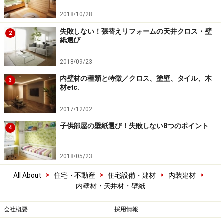
2018/10/28
失敗しない！張替えリフォームの天井クロス・壁
2
紙選び
2018/09/23
内壁材の種類と特徴／クロス、塗壁、タイル、木
3
材etc.
2017/12/02
子供部屋の壁紙選び！失敗しない8つのポイント
4
2018/05/23
>
>
>
>
All About
住宅・不動産
住宅設備・建材
内装建材
内壁材・天井材・壁紙
会社概要
採用情報