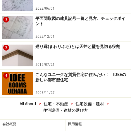
2022/06/01
平面間取図の建具記号一覧と見方、チェックポイ
2
ント
2022/12/01
廻り縁(まわりぶち)とは天井と壁を見切る役割
3
2019/07/21
こんなユニークな賃貸住宅に住みたい！ IDEEの
4
新しい都市型住宅
2003/11/27
>
>
>
All About
住宅・不動産
住宅設備・建材
住宅設備・建材の選び方
会社概要
採用情報