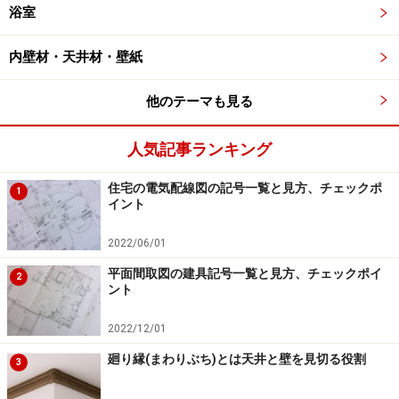
浴室
内壁材・天井材・壁紙
他のテーマも見る
人気記事ランキング
住宅の電気配線図の記号一覧と見方、チェックポ
1
イント
2022/06/01
平面間取図の建具記号一覧と見方、チェックポイ
2
ント
2022/12/01
廻り縁(まわりぶち)とは天井と壁を見切る役割
3