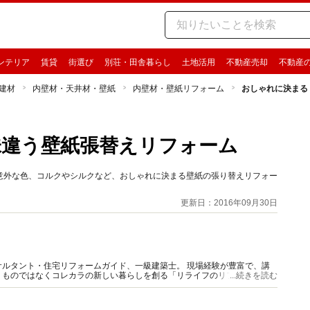
ンテリア
賃貸
街選び
別荘・田舎暮らし
土地活用
不動産売却
不動産
建材
内壁材・天井材・壁紙
内壁材・壁紙リフォーム
おしゃれに決まる
味違う壁紙張替えリフォーム
意外な色、コルクやシルクなど、おしゃれに決まる壁紙の張り替えリフォー
更新日：2016年09月30日
ルタント・住宅リフォームガイド、一級建築士。 現場経験が豊富で、講
うものではなくコレカラの新しい暮らしを創る「リライフのリフォーム」を
...続きを読む
伝えしています。