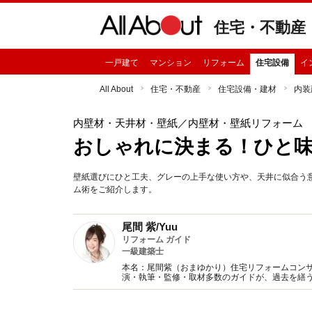
住宅・不動産
一戸建て
マンション
リフォーム
住宅設備
イ
All About
住宅・不動産
住宅設備・建材
内装
内壁材・天井材・壁紙
／内壁材・壁紙リフォーム
おしゃれに決まる！ひと
壁紙選びにひと工夫、グレーの上手な使い方や、天井に似合う
ム術をご紹介します。
尾間 紫/Yuu
リフォーム ガイド
一級建築士
本名：尾間紫（おまゆかり）住宅リフォームコンサ
演・執筆・監修・取材多数のガイドが、過去を繕
提唱。本当に満足するリフォームのノウハウをお