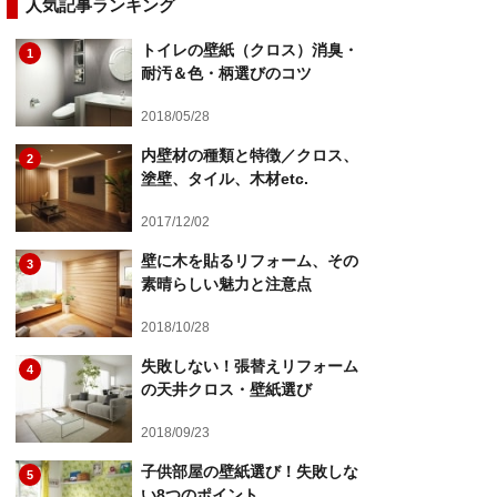
人気記事ランキング
トイレの壁紙（クロス）消臭・
1
耐汚＆色・柄選びのコツ
2018/05/28
内壁材の種類と特徴／クロス、
2
塗壁、タイル、木材etc.
2017/12/02
壁に木を貼るリフォーム、その
3
素晴らしい魅力と注意点
2018/10/28
失敗しない！張替えリフォーム
4
の天井クロス・壁紙選び
2018/09/23
子供部屋の壁紙選び！失敗しな
5
い8つのポイント