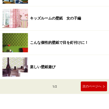
キッズルームの壁紙 女の子編
こんな個性的壁紙で目を釘付けに！
楽しい壁紙遊び
次のページへ
1
/
2