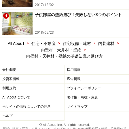
2017/12/02
子供部屋の壁紙選び！失敗しない8つのポイント
4
2018/05/23
>
>
>
>
All About
住宅・不動産
住宅設備・建材
内装建材
>
内壁材・天井材・壁紙
内壁材・天井材・壁紙の基礎知識と選び方
会社概要
採用情報
投資家情報
広告掲載
利用規約
プライバシーポリシー
All Aboutについて
著作権・商標・免責
当サイトの情報についての注意
サイトマップ
ヘルプ
© All About, Inc. All rights reserved.
掲載の記事・写真・イラストなど、すべてのコンテンツの無断複写・転載・公衆送信等