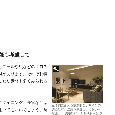
能も考慮して
ビニールや紙などのクロス
材があります。それぞれ特
たせた素材も多くみられる
やダイニング、寝室などは
立体的にみえる独創的なデザインの
用いてもいいでしょう。防
調湿壁材。湿気を調湿し、においも
軽減。 [調湿壁材 さらりあ～と プ