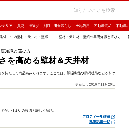
ンテリア
賃貸
街選び
別荘・田舎暮らし
土地活用
不動産売却
不動産
建材
内壁材・天井材・壁紙
内壁材・天井材・壁紙の基礎知識と選び方
基礎知識と選び方
のよさを高める壁材＆天井材
能を持たせた商品もみられます。ここでは、調湿機能や防汚機能などを持つ
更新日：2016年11月29日
イドが、住まいの設備を詳しく解説。
プロフィール詳細
執筆記事一覧