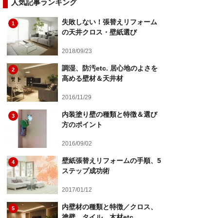
人気記事ランキング
失敗しない！張替えリフォーム
1
の天井クロス・壁紙選び
2018/09/23
調湿、防汚etc. 居心地のよさを
2
高める壁材＆天井材
2016/11/29
内装塗り壁の種類と特徴＆選び
3
方のポイント
2016/09/02
壁紙張替えリフォームの手順、5
4
ステップ成功術
2017/01/12
内壁材の種類と特徴／クロス、
5
塗壁、タイル、木材etc.