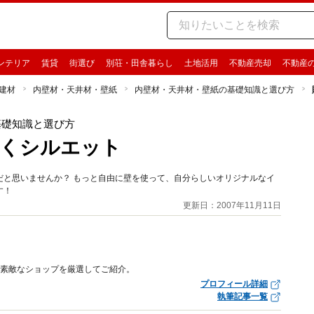
ンテリア
賃貸
街選び
別荘・田舎暮らし
土地活用
不動産売却
不動産
建材
内壁材・天井材・壁紙
内壁材・天井材・壁紙の基礎知識と選び方
基礎知識と選び方
描くシルエット
だと思いませんか？ もっと自由に壁を使って、自分らしいオリジナルなイ
す！
更新日：2007年11月11日
。素敵なショップを厳選してご紹介。
プロフィール詳細
執筆記事一覧