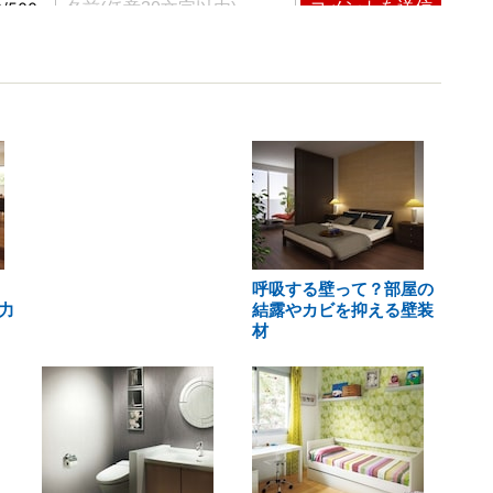
呼吸する壁って？部屋の
力
結露やカビを抑える壁装
材