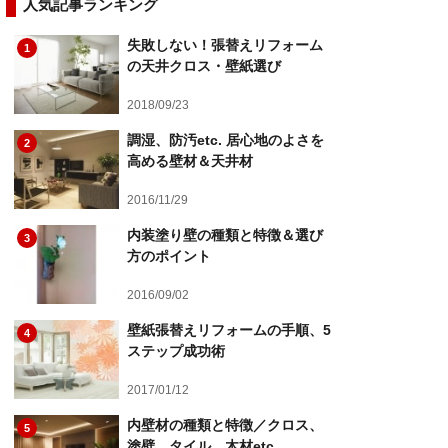
人気記事ランキング
失敗しない！張替えリフォーム
1
の天井クロス・壁紙選び
2018/09/23
調湿、防汚etc. 居心地のよさを
2
高める壁材＆天井材
2016/11/29
内装塗り壁の種類と特徴＆選び
3
方のポイント
2016/09/02
壁紙張替えリフォームの手順、5
4
ステップ成功術
2017/01/12
内壁材の種類と特徴／クロス、
5
塗壁、タイル、木材etc.