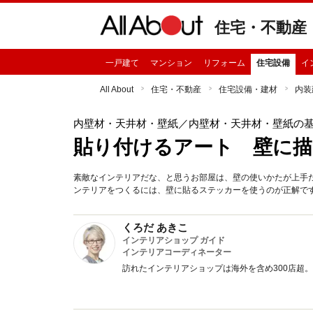
住宅・不動産
一戸建て
マンション
リフォーム
住宅設備
イ
All About
住宅・不動産
住宅設備・建材
内装
内壁材・天井材・壁紙
／内壁材・天井材・壁紙の
貼り付けるアート 壁に
素敵なインテリアだな、と思うお部屋は、壁の使いかたが上手
ンテリアをつくるには、壁に貼るステッカーを使うのが正解で
くろだ あきこ
インテリアショップ ガイド
インテリアコーディネーター
訪れたインテリアショップは海外を含め300店超