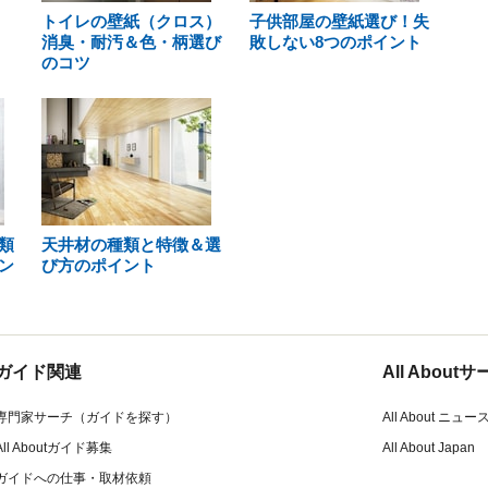
トイレの壁紙（クロス）
子供部屋の壁紙選び！失
消臭・耐汚＆色・柄選び
敗しない8つのポイント
のコツ
類
天井材の種類と特徴＆選
ン
び方のポイント
ガイド関連
All Abou
専門家サーチ（ガイドを探す）
All About ニュー
All Aboutガイド募集
All About Japan
ガイドへの仕事・取材依頼