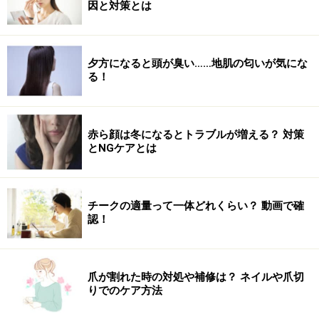
因と対策とは
夕方になると頭が臭い……地肌の匂いが気にな
る！
赤ら顔は冬になるとトラブルが増える？ 対策
とNGケアとは
チークの適量って一体どれくらい？ 動画で確
認！
爪が割れた時の対処や補修は？ ネイルや爪切
りでのケア方法