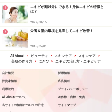
ニキビが顔以外にできる！身体ニキビの特徴と
2
は？
2022/08/15
栄養＆腸内環境を見直してニキビ改善！
3
2015/05/01
>
>
>
>
All About
ビューティ
スキンケア
スキンケア
>
>
美肌の作り方
にきび
ニキビの治し方・ニキビケア
会社概要
採用情報
投資家情報
広告掲載
利用規約
プライバシーポリシー
All Aboutについて
著作権・商標・免責
当サイトの情報についての注意
サイトマップ