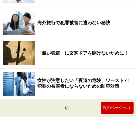
海外旅行で犯罪被害に遭わない秘訣
「装い強盗」に玄関ドアを開けないために！
女性が注意したい「夜道の危険」ワースト7！
犯罪の被害者にならないための防犯対策
次のページへ
1
/
11